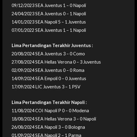
09/12/2023 SEA Juventus 1 – 0 Napoli
24/04/2023 SEA Juventus 0 – 1 Napoli
14/01/2023 SEA Napoli 5 – 1 Juventus
07/01/2022 SEA Juventus 1 – 1 Napoli
Lima Pertandingan Terakhir Juventus :
20/08/2024 SEA Juventus 3 – 0 Como
27/08/2024 SEA Hellas Verona 0 – 3 Juventus
02/09/2024 SEA Juventus 0 – 0 Roma
14/09/2024 SEA Empoli 0 – 0 Juventus
17/09/2024 LIC Juventus 3 – 1 PSV
Lima Pertandingan Terakhir Napoli :
11/08/2024 COI Napoli P 0 – 0 Modena
18/08/2024 SEA Hellas Verona 3 – 0 Napoli
26/08/2024 SEA Napoli 3 – 0 Bologna
01/09/2024 SEA Napoli 2 – 1 Parma