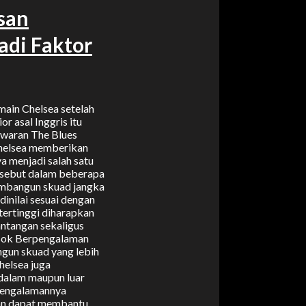
san
adi Faktor
main Chelsea setelah
r asal Inggris itu
waran The Blues
Chelsea memberikan
a menjadi salah satu
rsebut dalam beberapa
embangun skuad jangka
inilai sesuai dengan
tertinggi diharapkan
tangan sekaligus
osok Berpengalaman
ngun skuad yang lebih
helsea juga
dalam maupun luar
 Pengalamannya
kan dapat membantu