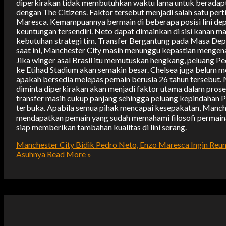
diperkirakan tidak membutuhkan waktu lama untuk beradapt
dengan The Citizens. Faktor tersebut menjadi salah satu per
Maresca. Kemampuannya bermain di beberapa posisi lini de
keuntungan tersendiri. Neto dapat dimainkan di sisi kanan ma
kebutuhan strategi tim. Transfer Bergantung pada Masa De
saat ini, Manchester City masih menunggu kepastian mengen
Jika winger asal Brasil itu memutuskan hengkang, peluang 
ke Etihad Stadium akan semakin besar. Chelsea juga belum m
apakah bersedia melepas pemain berusia 26 tahun tersebut. N
diminta diperkirakan akan menjadi faktor utama dalam prose
transfer masih cukup panjang sehingga peluang kepindahan 
terbuka. Apabila semua pihak mencapai kesepakatan, Manch
mendapatkan pemain yang sudah memahami filosofi permai
siap memberikan tambahan kualitas di lini serang.
Manchester City Bidik Pedro Neto, Enzo Maresca Ingin Reu
Asuhnya
Read More »