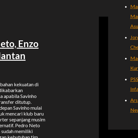
Man
Mar
Asu
Jor
eto, Enzo
Che
Mantan
Mac
Kur
PSS
mbahan kekuatan di
Inf
 dikabarkan
a apabila Savinho
Ars
ansfer ditutup.
depan Savinho mulai
New
tuk mencari klub baru
rter sepanjang musim
ernatif. Pedro Neto
 sudah memiliki
ngan kebutuhan tim