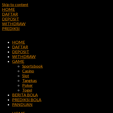
Skip to content
HOME
DAFTAR
DEPOSIT
WITHDRAW
PREDIKSI
HOME
DAFTAR
DEPOSIT
WITHDRAW
GAME
Sportsbook
Casino
Slot
Tangkas
Poker
Togel
BERITA BOLA
PREDIKSI BOLA
PANDUAN