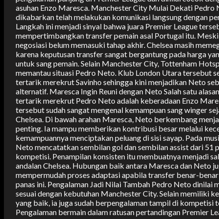
asuhan Enzo Maresca. Manchester City Mulai Dekati Pedro 
dikabarkan telah melakukan komunikasi langsung dengan pe
Langkah ini menjadi sinyal bahwa juara Premier League terseb
mempertimbangkan transfer pemain asal Portugal itu. Meski 
negosiasi belum memasuki tahap akhir. Chelsea masih meme
karena keputusan transfer sangat bergantung pada harga ya
untuk sang pemain. Selain Manchester City, Tottenham Hotsp
memantau situasi Pedro Neto. Klub London Utara tersebut 
tertarik merekrut Savinho sehingga kini menjadikan Neto seb
alternatif. Maresca Ingin Reuni dengan Neto Salah satu alas
tertarik merekrut Pedro Neto adalah keberadaan Enzo Maresca
tersebut sudah sangat mengenal kemampuan sang winger sej
Chelsea. Di bawah arahan Maresca, Neto berkembang menjad
penting. Ia mampu memberikan kontribusi besar melalui kecep
kemampuannya menciptakan peluang di sisi sayap. Pada mu
Neto mencatatkan sembilan gol dan sembilan assist dari 51 
kompetisi. Penampilan konsisten itu membuatnya menjadi sa
andalan Chelsea. Hubungan baik antara Maresca dan Neto ju
mempermudah proses adaptasi apabila transfer benar-benar
panas ini. Pengalaman Jadi Nilai Tambah Pedro Neto dinilai m
sesuai dengan kebutuhan Manchester City. Selain memiliki
yang baik, ia juga sudah berpengalaman tampil di kompetisi te
Pengalaman bermain dalam ratusan pertandingan Premier 