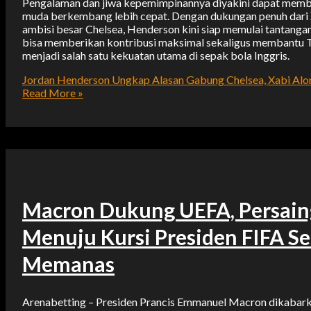
Pengalaman dan jiwa kepemimpinannya diyakini dapat memb
muda berkembang lebih cepat. Dengan dukungan penuh dari 
ambisi besar Chelsea, Henderson kini siap memulai tantangan
bisa memberikan kontribusi maksimal sekaligus membantu 
menjadi salah satu kekuatan utama di sepak bola Inggris.
Jordan Henderson Ungkap Alasan Gabung Chelsea, Xabi Alo
Read More »
Macron Dukung UEFA, Persai
Menuju Kursi Presiden FIFA S
Memanas
Arenabetting – Presiden Prancis Emmanuel Macron dikaba