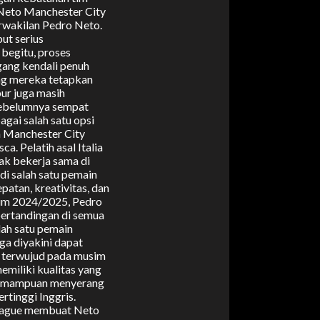
Neto Manchester City
rwakilan Pedro Neto.
ut serius
begitu, proses
gang kendali penuh
ng mereka tetapkan
ur juga masih
sebelumnya sempat
agai salah satu opsi
an Manchester City
. Pelatih asal Italia
ak bekerja sama di
i salah satu pemain
atan, kreativitas, dan
sim 2024/2025, Pedro
pertandingan di semua
lah satu pemain
ga diyakini dapat
 terwujud pada musim
emiliki kualitas yang
 kemampuan menyerang
rtinggi Inggris.
League membuat Neto