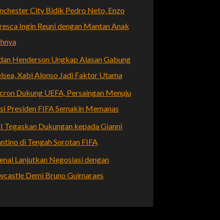
chester City Bidik Pedro Neto, Enzo
esca Ingin Reuni dengan Mantan Anak
hnya
dan Henderson Ungkap Alasan Gabung
lsea, Xabi Alonso Jadi Faktor Utama
ron Dukung UEFA, Persaingan Menuju
si Presiden FIFA Semakin Memanas
I Tegaskan Dukungan kepada Gianni
antino di Tengah Sorotan FIFA
enal Lanjutkan Negosiasi dengan
castle Demi Bruno Guimaraes