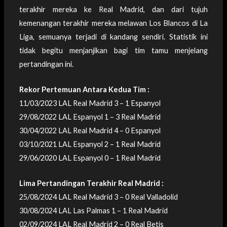
terakhir mereka ke Real Madrid, dan dari tujuh
kemenangan terakhir mereka melawan Los Blancos di La
Liga, semuanya terjadi di kandang sendiri. Statistik ini
tidak begitu menjanjikan bagi tim tamu menjelang
pertandingan ini.
Rekor Pertemuan Antara Kedua Tim :
11/03/2023 LAL Real Madrid 3 – 1 Espanyol
29/08/2022 LAL Espanyol 1 – 3 Real Madrid
30/04/2022 LAL Real Madrid 4 – 0 Espanyol
03/10/2021 LAL Espanyol 2 – 1 Real Madrid
29/06/2020 LAL Espanyol 0 – 1 Real Madrid
Lima Pertandingan Terakhir Real Madrid :
25/08/2024 LAL Real Madrid 3 – 0 Real Valladolid
30/08/2024 LAL Las Palmas 1 – 1 Real Madrid
02/09/2024 LAL Real Madrid 2 – 0 Real Betis