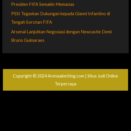
Presiden FIFA Semakin Memanas
PSSI Tegaskan Dukungan kepada Gianni Infantino di
Tengah Sorotan FIFA
Arsenal Lanjutkan Negosiasi dengan Newcastle Demi
Bruno Guimaraes
Copyright © 2024 Arenaabetting.com | Situs Judi Online
Terpercaya