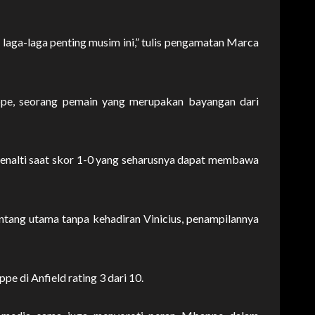
laga-laga penting musim ini,” tulis pengamatan Marca
appe, seorang pemain yang merupakan bayangan dari
penalti saat skor 1-0 yang seharusnya dapat membawa
ntang utama tanpa kehadiran Vinicius, penampilannya
di Anfield rating 3 dari 10.