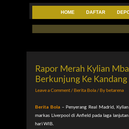
Skip
to
HOME
DAFTAR
DEPO
content
Rapor Merah Kylian Mba
Berkunjung Ke Kandang 
Leave a Comment
/
Berita Bola
/ By
betarena
Berita Bola
– Penyerang Real Madrid, Kylian
markas Liverpool di Anfield pada laga lanjuta
hari WIB.