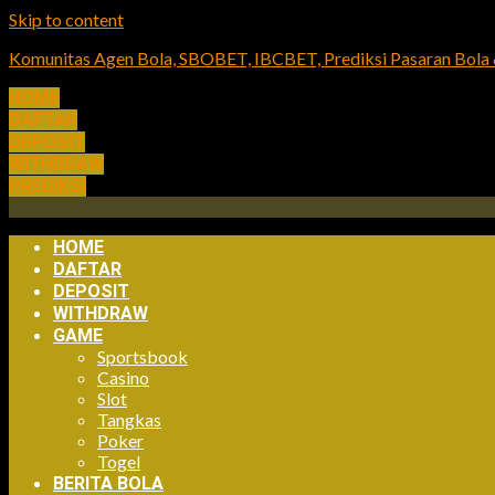
Skip to content
Komunitas Agen Bola, SBOBET, IBCBET, Prediksi Pasaran Bola 
HOME
DAFTAR
DEPOSIT
WITHDRAW
PREDIKSI
HOME
DAFTAR
DEPOSIT
WITHDRAW
GAME
Sportsbook
Casino
Slot
Tangkas
Poker
Togel
BERITA BOLA