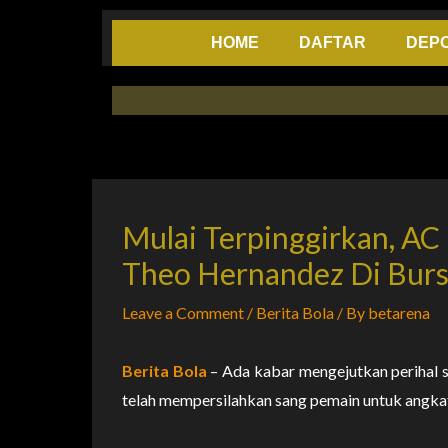
Skip
to
HOME
DAFTAR
DEPO
content
Mulai Terpinggirkan, AC
Theo Hernandez Di Bursa
Leave a Comment
/
Berita Bola
/ By
betarena
Berita Bola
– Ada kabar mengejutkan perihal 
telah mempersilahkan sang pemain untuk angkat 