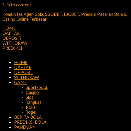
Skip to content
Komunitas Agen Bola, SBOBET, IBCBET, Prediksi Pasaran Bola &
Casino Online Terbesar
HOME
DAFTAR
DEPOSIT
WITHDRAW
PREDIKSI
HOME
DAFTAR
DEPOSIT
WITHDRAW
GAME
Sportsbook
Casino
Slot
Tangkas
Poker
Togel
BERITA BOLA
PREDIKSI BOLA
PANDUAN