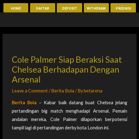
Skip
HOME
DAFTAR
DEPOSIT
WITHDRAW
PREDIKSI
to
content
Cole Palmer Siap Beraksi Saat
Chelsea Berhadapan Dengan
Arsenal
Leave a Comment
/
Berita Bola
/ By
betarena
Berita Bola
– Kabar baik datang buat Chelsea jelang
pertandingan big match menghadapi Arsenal. Pemain
andalan mereka, Cole Palmer dilaporkan berpotensi
tampil lagi di pertandingan derby kota London ini.