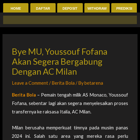
Skip
HOME
DAFTAR
DEPOSIT
WITHDRAW
PREDIKSI
to
content
Bye MU, Youssouf Fofana
Akan Segera Bergabung
Dengan AC Milan
Leave a Comment
/
Berita Bola
/ By
betarena
Berita Bola
– Pemain tengah milik AS Monaco, Youssouf
Fofana, sebentar lagi akan segera menyelesaikan proses
transfernya ke raksasa Italia, AC Milan.
Milan berusaha memperkuat timnya pada musim panas
2024 ini. Salah satu area yang mereka rasa perlu