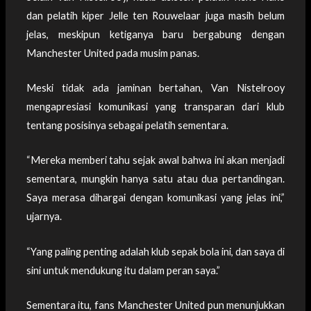
dan pelatih kiper Jelle ten Rouwelaar juga masih belum
jelas, meskipun ketiganya baru bergabung dengan
Manchester United pada musim panas.
Meski tidak ada jaminan bertahan, Van Nistelrooy
mengapresiasi komunikasi yang transparan dari klub
tentang posisinya sebagai pelatih sementara.
“Mereka memberi tahu sejak awal bahwa ini akan menjadi
sementara, mungkin hanya satu atau dua pertandingan.
Saya merasa dihargai dengan komunikasi yang jelas ini,”
ujarnya.
“Yang paling penting adalah klub sepak bola ini, dan saya di
sini untuk mendukung itu dalam peran saya.”
Sementara itu, fans Manchester United pun menunjukkan