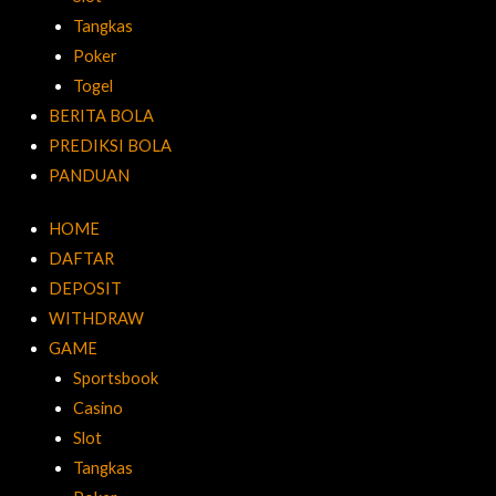
Tangkas
Poker
Togel
BERITA BOLA
PREDIKSI BOLA
PANDUAN
HOME
DAFTAR
DEPOSIT
WITHDRAW
GAME
Sportsbook
Casino
Slot
Tangkas