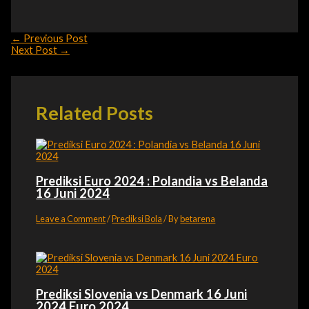
←
Previous Post
Next Post
→
Related Posts
Prediksi Euro 2024 : Polandia vs Belanda
16 Juni 2024
Leave a Comment
/
Prediksi Bola
/ By
betarena
Prediksi Slovenia vs Denmark 16 Juni
2024 Euro 2024