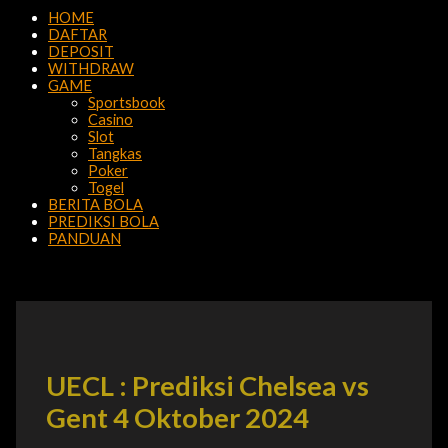
HOME
DAFTAR
DEPOSIT
WITHDRAW
GAME
Sportsbook
Casino
Slot
Tangkas
Poker
Togel
BERITA BOLA
PREDIKSI BOLA
PANDUAN
UECL : Prediksi Chelsea vs
Gent 4 Oktober 2024