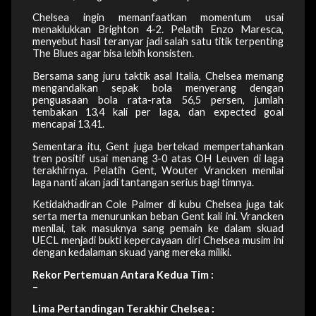
Chelsea ingin memanfaatkan momentum usai
menaklukkan Brighton 4-2. Pelatih Enzo Maresca,
menyebut hasil teranyar jadi salah satu titik terpenting
The Blues agar bisa lebih konsisten.
Bersama sang juru taktik asal Italia, Chelsea memang
mengandalkan sepak bola menyerang dengan
penguasaan bola rata-rata 56,5 persen, jumlah
tembakan 13,4 kali per laga, dan expected goal
mencapai 13,41.
Sementara itu, Gent juga bertekad mempertahankan
tren positif usai menang 3-0 atas OH Leuven di laga
terakhirnya. Pelatih Gent, Wouter Vrancken menilai
laga nanti akan jadi tantangan serius bagi timnya.
Ketidakhadiran Cole Palmer di kubu Chelsea juga tak
serta merta menurunkan beban Gent kali ini. Vrancken
menilai, tak masuknya sang pemain ke dalam skuad
UECL menjadi bukti kepercayaan diri Chelsea musim ini
dengan kedalaman skuad yang mereka miliki.
Rekor Pertemuan Antara Kedua Tim :
–
Lima Pertandingan Terakhir Chelsea :