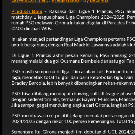
Prediksi Bola
– Raksasa dari Ligue 1 Prancis, PSG aka
matchday 1 league phase Liga Champions 2024/2025. Perta
rumah PSG melawan Girona ini akan digelar di Parc des Pri
02.00 dini hari WIB.
Ini akan menjadi pertandingan Liga Champions pertama PSG
untuk bergabung dengan Real Madrid. Lawannya adalah klub 
Di Ligue 1 Prancis akhir pekan kemarin, PSG menang 3-
menang melalui dua gol Ousmane Dembele dan satu gol Fabi
PSG masih sempurna di liga. Tim asuhan Luis Enrique itu
laga, mencetak total 16 gol, dan baru kebobolan tiga. Dar
Bradley Barcola, lebih banyak dibandingkan rekan-rekannya
PSG bisa dibilang mendapat drawing sulit di league phase
dengan sederet tim elit, termasuk Bayern Munchen, Manches
Jika sampai gagal mendulang angka dari Girona, langkah PS
PSG membawa tren positif jelang memulai pertarungan d
2024/2025 dengan rekor 100 persen kemenangan. Total 16 g
Sementara itu, Girona menjadi tim debutan di UCL 2024/2