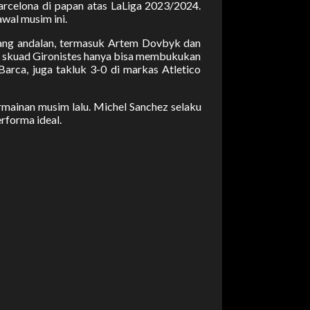
rcelona di papan atas LaLiga 2023/2024.
wal musim ini.
intang andalan, termasuk Artem Dovbyk dan
5, skuad Gironistes hanya bisa membukukan
arca, juga takluk 3-0 di markas Atletico
ermainan musim lalu. Michel Sanchez selaku
rforma ideal.