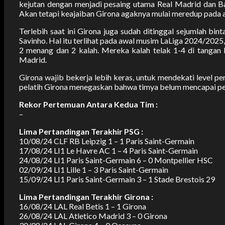
kejutan dengan menjadi pesaing utama Real Madrid dan Ba
Akan tetapi keajaiban Girona agaknya mulai meredup pada a
Terlebih saat ini Girona juga sudah ditinggal sejumlah b
Savinho. Hal itu terlihat pada awal musim LaLiga 2024/202
2 menang dan 2 kalah. Mereka kalah telak 1-4 di tangan B
Madrid.
Girona wajib bekerja lebih keras, untuk mendekati level p
pelatih Girona menegaskan bahwa timya belum mencapai pe
Rekor Pertemuan Antara Kedua Tim :
–
Lima Pertandingan Terakhir PSG :
10/08/24 CLF RB Leipzig 1 – 1 Paris Saint-Germain
17/08/24 LI1 Le Havre AC 1 – 4 Paris Saint-Germain
24/08/24 LI1 Paris Saint-Germain 6 – 0 Montpellier HSC
02/09/24 LI1 Lille 1 – 3 Paris Saint-Germain
15/09/24 LI1 Paris Saint-Germain 3 – 1 Stade Brestois 29
Lima Pertandingan Terakhir Girona :
16/08/24 LAL Real Betis 1 – 1 Girona
26/08/24 LAL Atletico Madrid 3 – 0 Girona