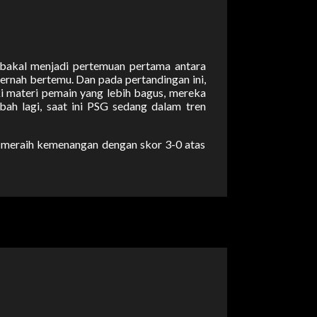
 bakal menjadi pertemuan pertama antara
pernah bertemu. Dan pada pertandingan ini,
i materi pemain yang lebih bagus, mereka
ah lagi, saat ini PSG sedang dalam tren
n meraih kemenangan dengan skor 3-0 atas