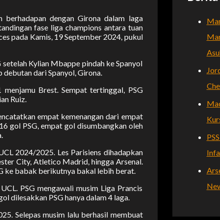
n berhadapan dengan Girona dalam laga
Man
ndingan fase liga champions antara tuan
Mar
nces pada Kamis, 19 September 2024, pukul
Asu
 setelah Kylian Mbappe pindah ke Spanyol
Jor
debutan dari Spanyol, Girona.
Che
1 menjamu Brest. Sempat tertinggal, PSG
an Ruiz.
Mac
 mencatatkan empat kemenangan dari empat
Kur
i 16 gol PSG, empat gol disumbangkan oleh
.
PSS
 UCL 2024/2025. Les Parisiens dihadapkan
Inf
ter City, Atletico Madrid, hingga Arsenal.
Ars
G ke babak berikutnya bakal lebih berat.
New
i UCL. PSG mengawali musim Liga Prancis
ol dilesakkan PSG hanya dalam 4 laga.
025. Selepas musim lalu berhasil membuat