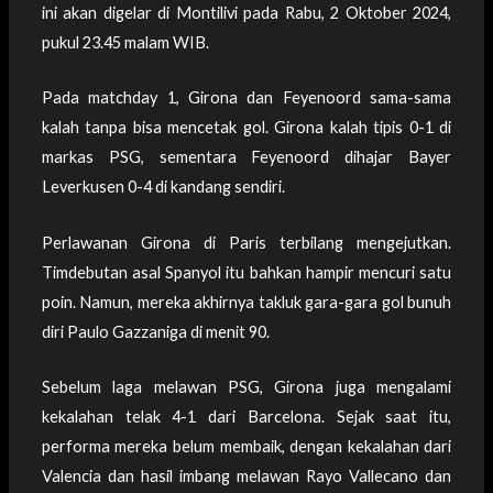
ini akan digelar di Montilivi pada Rabu, 2 Oktober 2024,
pukul 23.45 malam WIB.
Pada matchday 1, Girona dan Feyenoord sama-sama
kalah tanpa bisa mencetak gol. Girona kalah tipis 0-1 di
markas PSG, sementara Feyenoord dihajar Bayer
Leverkusen 0-4 di kandang sendiri.
Perlawanan Girona di Paris terbilang mengejutkan.
Timdebutan asal Spanyol itu bahkan hampir mencuri satu
poin. Namun, mereka akhirnya takluk gara-gara gol bunuh
diri Paulo Gazzaniga di menit 90.
Sebelum laga melawan PSG, Girona juga mengalami
kekalahan telak 4-1 dari Barcelona. Sejak saat itu,
performa mereka belum membaik, dengan kekalahan dari
Valencia dan hasil imbang melawan Rayo Vallecano dan