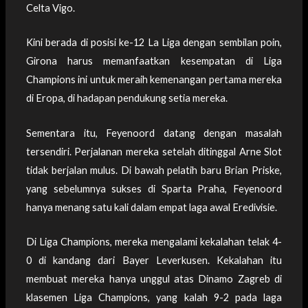
Celta Vigo.
Kini berada di posisi ke-12 La Liga dengan sembilan poin,
Girona harus memanfaatkan kesempatan di Liga
Champions ini untuk meraih kemenangan pertama mereka
di Eropa, di hadapan pendukung setia mereka.
Sementara itu, Feyenoord datang dengan masalah
tersendiri. Perjalanan mereka setelah ditinggal Arne Slot
tidak berjalan mulus. Di bawah pelatih baru Brian Priske,
yang sebelumnya sukses di Sparta Praha, Feyenoord
hanya menang satu kali dalam empat laga awal Eredivisie.
Di Liga Champions, mereka mengalami kekalahan telak 4-
0 di kandang dari Bayer Leverkusen. Kekalahan itu
membuat mereka hanya unggul atas Dinamo Zagreb di
klasemen Liga Champions, yang kalah 9-2 pada laga