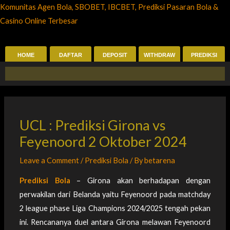
Skip
Komunitas Agen Bola, SBOBET, IBCBET, Prediksi Pasaran Bola &
to
Casino Online Terbesar
content
HOME
DAFTAR
DEPOSIT
WITHDRAW
PREDIKSI
UCL : Prediksi Girona vs
Feyenoord 2 Oktober 2024
Leave a Comment
/
Prediksi Bola
/ By
betarena
Prediksi Bola
– Girona akan berhadapan dengan
perwakilan dari Belanda yaitu Feyenoord pada matchday
2 league phase Liga Champions 2024/2025 tengah pekan
ini. Rencananya duel antara Girona melawan Feyenoord