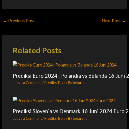
←
Previous Post
Next Post
→
Related Posts
Prediksi Euro 2024 : Polandia vs Belanda 16 Juni
Leave a Comment
/
Prediksi Bola
/ By
betarena
Prediksi Slovenia vs Denmark 16 Juni 2024 Euro 
Leave a Comment
/
Prediksi Bola
/ By
betarena