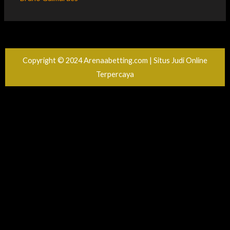
Copyright © 2024 Arenaabetting.com | Situs Judi Online
Terpercaya