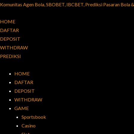
Skip
Komunitas Agen Bola, SBOBET, IBCBET, Prediksi Pasaran Bola &
to
content
HOME
DAFTAR
DEPOSIT
WITHDRAW
PREDIKSI
HOME
DAFTAR
DEPOSIT
WITHDRAW
GAME
Sportsbook
Casino