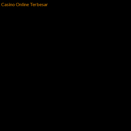
 Casino Online Terbesar