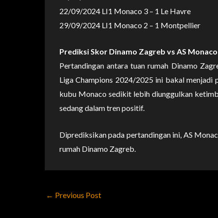
22/09/2024 LI1 Monaco 3 – 1 Le Havre
29/09/2024 LI1 Monaco 2 – 1 Montpellier
Prediksi Skor Dinamo Zagreb vs AS Monaco 
Pertandingan antara tuan rumah Dinamo Zag
Liga Champions 2024/2025 ini bakal menjadi per
kubu Monaco sedikit lebih diunggulkan ketimb
sedang dalam tren positif.
Diprediksikan pada pertandingan ini, AS Mona
rumah Dinamo Zagreb.
←
Previous Post