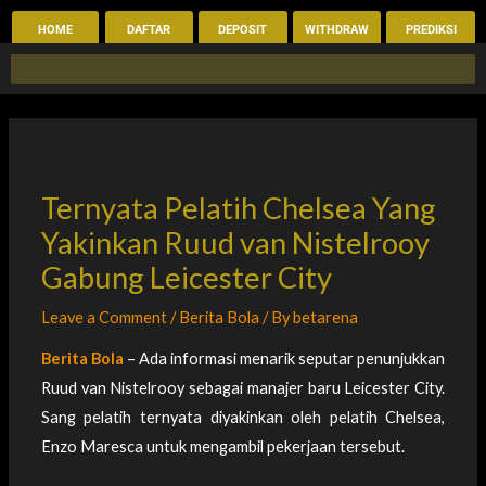
Skip
HOME
DAFTAR
DEPOSIT
WITHDRAW
PREDIKSI
to
content
Ternyata Pelatih Chelsea Yang
Yakinkan Ruud van Nistelrooy
Gabung Leicester City
Leave a Comment
/
Berita Bola
/ By
betarena
Berita Bola
– Ada informasi menarik seputar penunjukkan
Ruud van Nistelrooy sebagai manajer baru Leicester City.
Sang pelatih ternyata diyakinkan oleh pelatih Chelsea,
Enzo Maresca untuk mengambil pekerjaan tersebut.