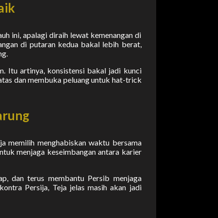
aik
h ini, apalagi diraih lewat kemenangan di
angan di putaran kedua bakal lebih berat,
ng.
. Itu artinya, konsistensi bakal jadi kunci
atas dan membuka peluang untuk hat-trick
arung
Teja memilih menghabiskan waktu bersama
untuk menjaga keseimbangan antara karier
 siap, dan terus membantu Persib menjaga
kontra Persija, Teja jelas masih akan jadi