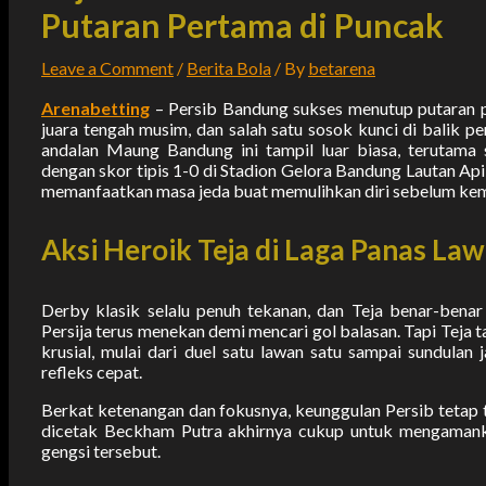
Putaran Pertama di Puncak
Leave a Comment
/
Berita Bola
/ By
betarena
Arenabetting
– Persib Bandung sukses menutup putaran 
juara tengah musim, dan salah satu sosok kunci di balik p
andalan Maung Bandung ini tampil luar biasa, terutama 
dengan skor tipis 1-0 di Stadion Gelora Bandung Lautan Api
memanfaatkan masa jeda buat memulihkan diri sebelum kemb
Aksi Heroik Teja di Laga Panas Law
Derby klasik selalu penuh tekanan, dan Teja benar-benar d
Persija terus menekan demi mencari gol balasan. Tapi Teja
krusial, mulai dari duel satu lawan satu sampai sundulan 
refleks cepat.
Berkat ketenangan dan fokusnya, keunggulan Persib tetap t
dicetak Beckham Putra akhirnya cukup untuk mengamanka
gengsi tersebut.