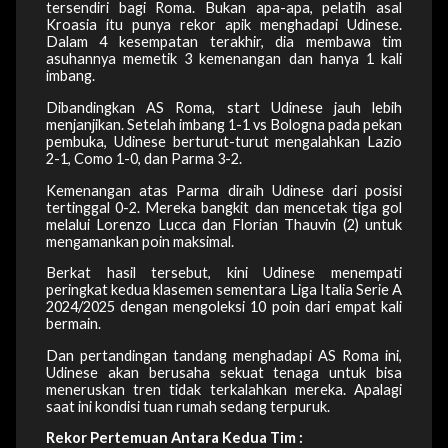
tersendiri bagi Roma. Bukan apa-apa, pelatih asal
Kroasia itu punya rekor apik menghadapi Udinese.
Dalam 4 kesempatan terakhir, dia membawa tim
asuhannya memetik 3 kemenangan dan hanya 1 kali
imbang.
Dibandingkan AS Roma, start Udinese jauh lebih
menjanjikan. Setelah imbang 1-1 vs Bologna pada pekan
pembuka, Udinese berturut-turut mengalahkan Lazio
2-1, Como 1-0, dan Parma 3-2.
Kemenangan atas Parma diraih Udinese dari posisi
tertinggal 0-2. Mereka bangkit dan mencetak tiga gol
melalui Lorenzo Lucca dan Florian Thauvin (2) untuk
mengamankan poin maksimal.
Berkat hasil tersebut, kini Udinese menempati
peringkat kedua klasemen sementara Liga Italia Serie A
2024/2025 dengan mengoleksi 10 poin dari empat kali
bermain.
Dan pertandingan tandang menghadapi AS Roma ini,
Udinese akan berusaha sekuat tenaga untuk bisa
meneruskan tren tidak terkalahkan mereka. Apalagi
saat ini kondisi tuan rumah sedang terpuruk.
Rekor Pertemuan Antara Kedua Tim :