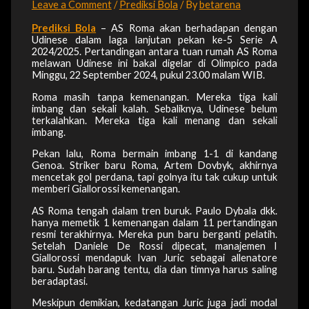
Leave a Comment
/
Prediksi Bola
/ By
betarena
Prediksi Bola
– AS Roma akan berhadapan dengan
Udinese dalam laga lanjutan pekan ke-5 Serie A
2024/2025. Pertandingan antara tuan rumah AS Roma
melawan Udinese ini bakal digelar di Olimpico pada
Minggu, 22 September 2024, pukul 23.00 malam WIB.
Roma masih tanpa kemenangan. Mereka tiga kali
imbang dan sekali kalah. Sebaliknya, Udinese belum
terkalahkan. Mereka tiga kali menang dan sekali
imbang.
Pekan lalu, Roma bermain imbang 1-1 di kandang
Genoa. Striker baru Roma, Artem Dovbyk, akhirnya
mencetak gol perdana, tapi golnya itu tak cukup untuk
memberi Giallorossi kemenangan.
AS Roma tengah dalam tren buruk. Paulo Dybala dkk.
hanya memetik 1 kemenangan dalam 11 pertandingan
resmi terakhirnya. Mereka pun baru berganti pelatih.
Setelah Daniele De Rossi dipecat, manajemen I
Giallorossi mendapuk Ivan Juric sebagai allenatore
baru. Sudah barang tentu, dia dan timnya harus saling
beradaptasi.
Meskipun demikian, kedatangan Juric juga jadi modal