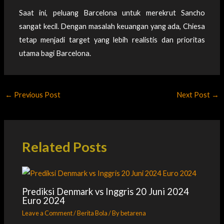
Saat ini, peluang Barcelona untuk merekrut Sancho
sangat kecil. Dengan masalah keuangan yang ada, Chiesa
tetap menjadi target yang lebih realistis dan prioritas
utama bagi Barcelona.
←
Previous Post
Next Post
→
Related Posts
Prediksi Denmark vs Inggris 20 Juni 2024
Euro 2024
Leave a Comment
/
Berita Bola
/ By
betarena