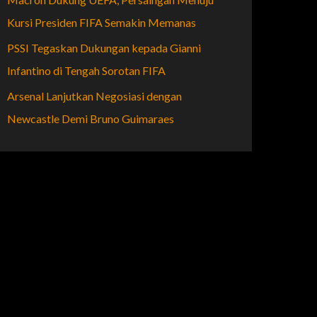
Kursi Presiden FIFA Semakin Memanas
PSSI Tegaskan Dukungan kepada Gianni
Infantino di Tengah Sorotan FIFA
Arsenal Lanjutkan Negosiasi dengan
Newcastle Demi Bruno Guimaraes