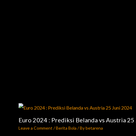
Euro 2024 : Prediksi Belanda vs Austria 25
Leave a Comment
/
Berita Bola
/ By
betarena