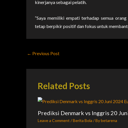
kinerjanya sebagai pelatih.
“Saya memiliki empati terhadap semua orang 
tetap berpikir positif dan fokus untuk membantu 
←
Previous Post
Related Posts
Prediksi Denmark vs Inggris 20 Ju
Leave a Comment
/
Berita Bola
/ By
betarena