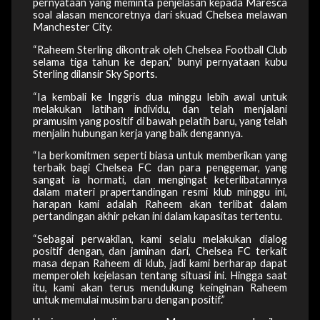
pernyataan yang meminta penjelasan kepada Maresca
soal alasan mencoretnya dari skuad Chelsea melawan
Manchester City.
“Raheem Sterling dikontrak oleh Chelsea Football Club
selama tiga tahun ke depan,” bunyi pernyataan kubu
Sterling dilansir Sky Sports.
“Ia kembali ke Inggris dua minggu lebih awal untuk
melakukan latihan individu, dan telah menjalani
pramusim yang positif di bawah pelatih baru, yang telah
menjalin hubungan kerja yang baik dengannya.
“Ia berkomitmen seperti biasa untuk memberikan yang
terbaik bagi Chelsea FC dan para penggemar, yang
sangat ia hormati, dan mengingat keterlibatannya
dalam materi prapertandingan resmi klub minggu ini,
harapan kami adalah Raheem akan terlibat dalam
pertandingan akhir pekan ini dalam kapasitas tertentu.
“Sebagai perwakilan, kami selalu melakukan dialog
positif dengan, dan jaminan dari, Chelsea FC terkait
masa depan Raheem di klub, jadi kami berharap dapat
memperoleh kejelasan tentang situasi ini. Hingga saat
itu, kami akan terus mendukung keinginan Raheem
untuk memulai musim baru dengan positif.”