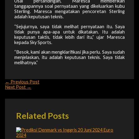
Usai pertandingan, Maresca memberikan
tanggapannya soal pernyataan yang dikeluarkan kubu
Sterling. Maresca mengatakan pencoretan Sterling
adalah keputusan teknis.
“Sejujurnya, saya tidak melihat pernyataan itu. Saya
tidak punya apa-apa untuk dikatakan. Itu adalah
keputusan taktis, tidak lebih dari itu,” ujar Maresca
kepada Sky Sports.
“Besok, kami akan mengklarifikasi jika perlu. Saya sudah
menjelaskan, itu adalah keputusan teknis. Saya tidak
melihatnya.”
←
Previous Post
Next Post
→
Related Posts