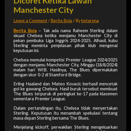
Dicoret Ketika Lawan
Manchester City
Leave a Comment
/
Berita Bola
/ By
betarena
Berita Bola
– Tak ada nama Raheem Sterling dalam
skuad Chelsea ketika menjamu Manchester City di
pekan pembuka Liga Inggris 2024-2025. Alhasil, kubu
Sterling meminta penjelasan pihak klub mengenai
keputusan ini.
Chelsea memulai kompetisi Premier League 2024/2025
dengan menjamu Manchester City, Minggu (18/8/2024)
malam hari WIB. Hasilnya, The Blues dipermalukan
dengan skor 0-2 di Stamford Bridge.
Erling Haaland dan Mateo Kovacic berhasil mencetak
gol ke gawang Chelsea. Hasil buruk tersebut membuat
The Blues terpuruk di peringkat ke-17 pada klasemen
sementara Premier League.
Dalam pertandingan itu, Chelsea tidak menyertakan
Sterling. Keputusan itu menambah spekulasi tentang
masa depan Sterling bersama The Blues.
Menjelang kickoff, perwakilan Sterling mengeluarkan