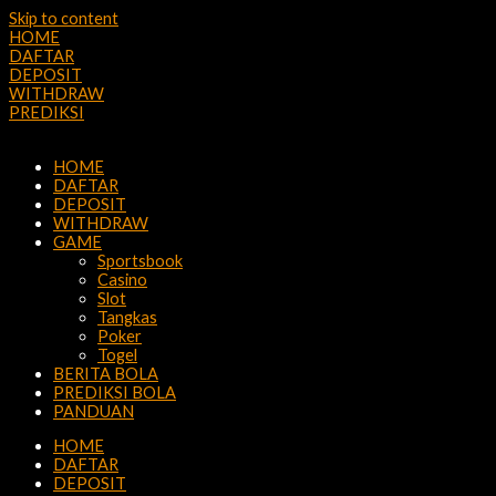
Skip to content
HOME
DAFTAR
DEPOSIT
WITHDRAW
PREDIKSI
HOME
DAFTAR
DEPOSIT
WITHDRAW
GAME
Sportsbook
Casino
Slot
Tangkas
Poker
Togel
BERITA BOLA
PREDIKSI BOLA
PANDUAN
HOME
DAFTAR
DEPOSIT