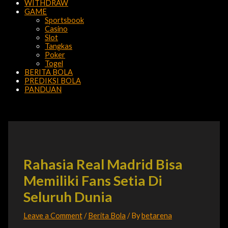
WITHDRAW
GAME
Sportsbook
Casino
Slot
Tangkas
Poker
Togel
BERITA BOLA
PREDIKSI BOLA
PANDUAN
Rahasia Real Madrid Bisa
Memiliki Fans Setia Di
Seluruh Dunia
Leave a Comment
/
Berita Bola
/ By
betarena