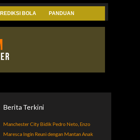
REDIKSI BOLA
PANDUAN
Berita Terkini
Manchester City Bidik Pedro Neto, Enzo
Maresca Ingin Reuni dengan Mantan Anak