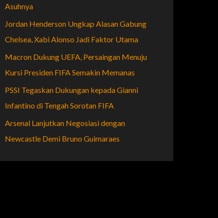
Asuhnya
Jordan Henderson Ungkap Alasan Gabung
Chelsea, Xabi Alonso Jadi Faktor Utama
Macron Dukung UEFA, Persaingan Menuju
Kursi Presiden FIFA Semakin Memanas
PSSI Tegaskan Dukungan kepada Gianni
Infantino di Tengah Sorotan FIFA
Arsenal Lanjutkan Negosiasi dengan
Newcastle Demi Bruno Guimaraes