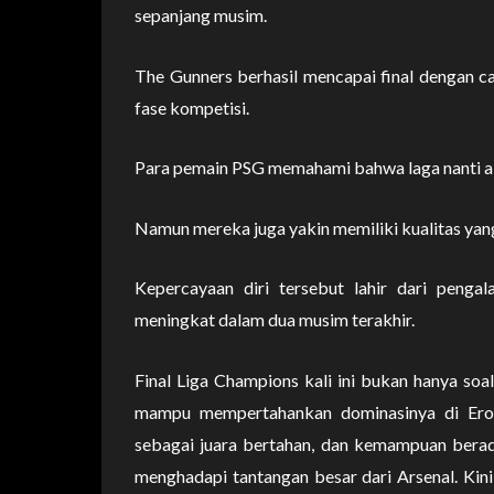
sepanjang musim.
The Gunners berhasil mencapai final dengan ca
fase kompetisi.
Para pemain PSG memahami bahwa laga nanti aka
Namun mereka juga yakin memiliki kualitas yan
Kepercayaan diri tersebut lahir dari peng
meningkat dalam dua musim terakhir.
Final Liga Champions kali ini bukan hanya soa
mampu mempertahankan dominasinya di Ero
sebagai juara bertahan, dan kemampuan berada
menghadapi tantangan besar dari Arsenal. Kini