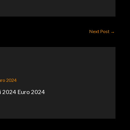
Next Post
→
ni 2024 Euro 2024