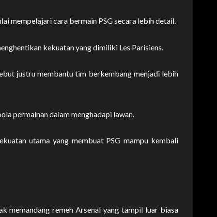
i mempelajari cara bermain PSG secara lebih detail.
nghentikan kekuatan yang dimiliki Les Parisiens.
ebut justru membantu tim berkembang menjadi lebih
 pola permainan dalam menghadapi lawan.
 kekuatan utama yang membuat PSG mampu kembali
dak memandang remeh Arsenal yang tampil luar biasa