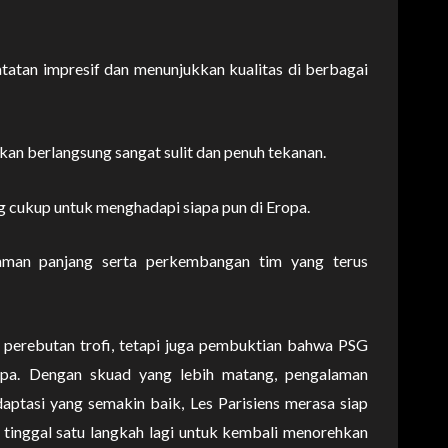
tatan impresif dan menunjukkan kualitas di berbagai
n berlangsung sangat sulit dan penuh tekanan.
g cukup untuk menghadapi siapa pun di Eropa.
alaman panjang serta perkembangan tim yang terus
l perebutan trofi, tetapi juga pembuktian bahwa PSG
pa. Dengan skuad yang lebih matang, pengalaman
ptasi yang semakin baik, Les Parisiens merasa siap
 tinggal satu langkah lagi untuk kembali menorehkan