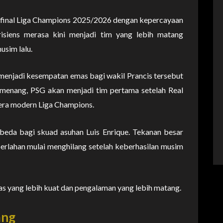
e final Liga Champions 2025/2026 dengan kepercayaan
arisiens merasa kini menjadi tim yang lebih matang
usim lalu.
menjadi kesempatan emas bagi wakil Prancis tersebut
l menang, PSG akan menjadi tim pertama setelah Real
ra modern Liga Champions.
erbeda bagi skuad asuhan Luis Enrique. Tekanan besar
erlahan mulai menghilang setelah keberhasilan musim
as yang lebih kuat dan pengalaman yang lebih matang.
ang