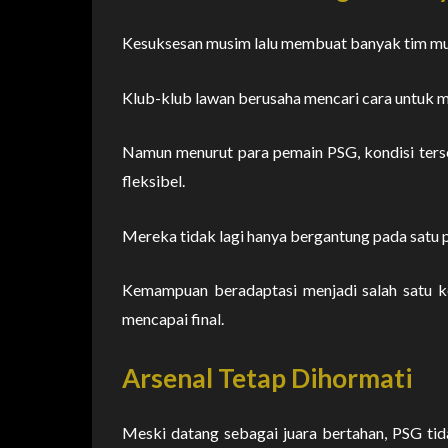
Kesuksesan musim lalu membuat banyak tim mula
Klub-klub lawan berusaha mencari cara untuk me
Namun menurut para pemain PSG, kondisi ters
fleksibel.
Mereka tidak lagi hanya bergantung pada satu
Kemampuan beradaptasi menjadi salah satu
mencapai final.
Arsenal Tetap Dihormati
Meski datang sebagai juara bertahan, PSG ti