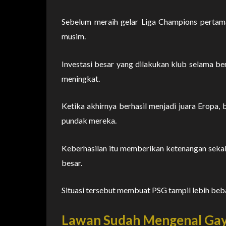
Sebelum meraih gelar Liga Champions pertama
musim.
Investasi besar yang dilakukan klub selama b
meningkat.
Ketika akhirnya berhasil menjadi juara Eropa,
pundak mereka.
Keberhasilan itu memberikan ketenangan seka
besar.
Situasi tersebut membuat PSG tampil lebih beba
Lawan Sudah Mengenal Ga