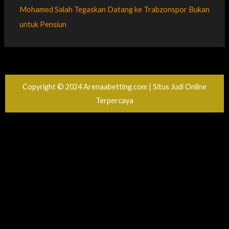
Mohamed Salah Tegaskan Datang ke Trabzonspor Bukan
untuk Pensiun
Copyright © 2024 Arenaabetting.com | Situs Judi Online
Terpercaya