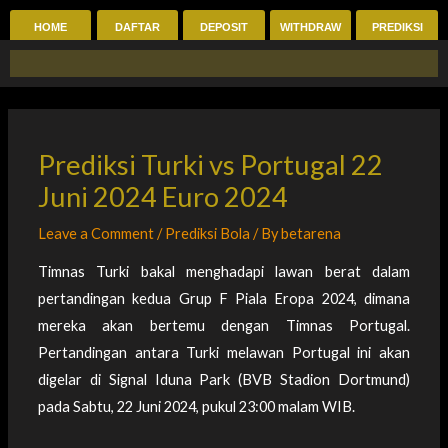
Skip
HOME
DAFTAR
DEPOSIT
WITHDRAW
PREDIKSI
to
content
Prediksi Turki vs Portugal 22
Juni 2024 Euro 2024
Leave a Comment
/
Prediksi Bola
/ By
betarena
Timnas Turki bakal menghadapi lawan berat dalam
pertandingan kedua Grup F Piala Eropa 2024, dimana
mereka akan bertemu dengan Timnas Portugal.
Pertandingan antara Turki melawan Portugal ini akan
digelar di Signal Iduna Park (BVB Stadion Dortmund)
pada Sabtu, 22 Juni 2024, pukul 23:00 malam WIB.