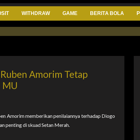
SIT
WITHDRAW
GAME
BERITA BOLA
P
, Ruben Amorim Tetap
i MU
ben Amorim memberikan penilaiannya terhadap Diogo
an penting di skuad Setan Merah.