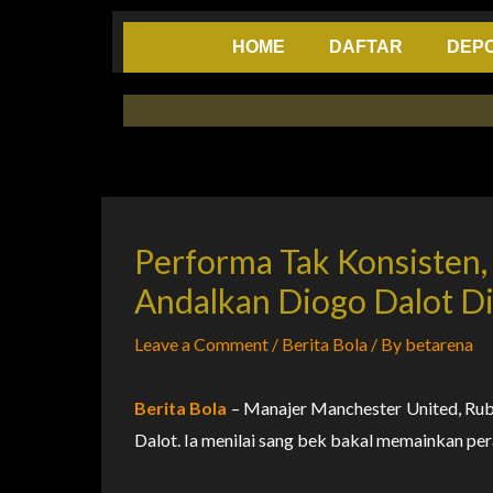
Skip
to
HOME
DAFTAR
DEPO
content
Performa Tak Konsisten
Andalkan Diogo Dalot D
Leave a Comment
/
Berita Bola
/ By
betarena
Berita Bola
– Manajer Manchester United, Ru
Dalot. Ia menilai sang bek bakal memainkan per