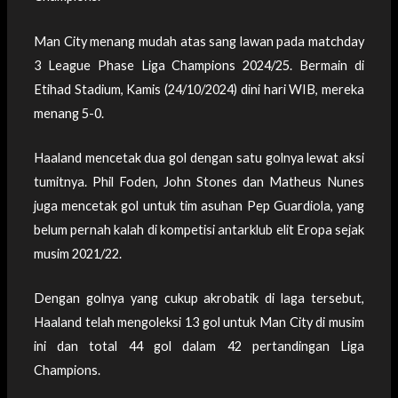
Man City menang mudah atas sang lawan pada matchday
3 League Phase Liga Champions 2024/25. Bermain di
Etihad Stadium, Kamis (24/10/2024) dini hari WIB, mereka
menang 5-0.
Haaland mencetak dua gol dengan satu golnya lewat aksi
tumitnya. Phil Foden, John Stones dan Matheus Nunes
juga mencetak gol untuk tim asuhan Pep Guardiola, yang
belum pernah kalah di kompetisi antarklub elit Eropa sejak
musim 2021/22.
Dengan golnya yang cukup akrobatik di laga tersebut,
Haaland telah mengoleksi 13 gol untuk Man City di musim
ini dan total 44 gol dalam 42 pertandingan Liga
Champions.