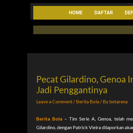
Skip
to
HOME
DAFTAR
DE
content
Pecat Gilardino, Genoa I
Jadi Penggantinya
Leave a Comment
/
Berita Bola
/ By
betarena
Berita Bola
– Tim Serie A, Genoa, telah mem
Gilardino, dengan Patrick Vieira dilaporkan ak