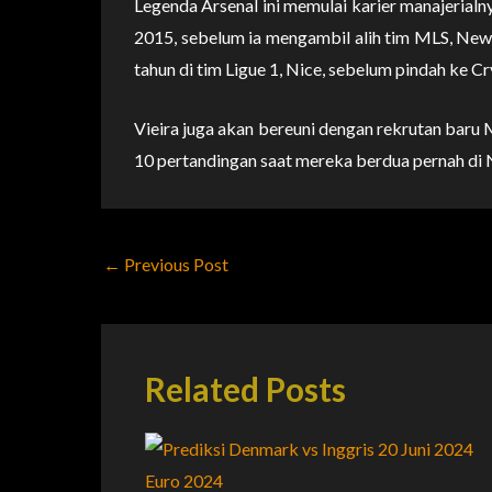
Legenda Arsenal ini memulai karier manajerial
2015, sebelum ia mengambil alih tim MLS, New
tahun di tim Ligue 1, Nice, sebelum pindah ke Cr
Vieira juga akan bereuni dengan rekrutan baru Mar
10 pertandingan saat mereka berdua pernah di
←
Previous Post
Related Posts