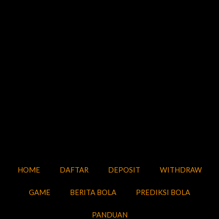
HOME
DAFTAR
DEPOSIT
WITHDRAW
GAME
BERITA BOLA
PREDIKSI BOLA
PANDUAN