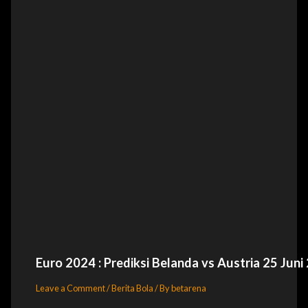
Euro 2024 : Prediksi Belanda vs Austria 25 Juni
Leave a Comment
/
Berita Bola
/ By
betarena