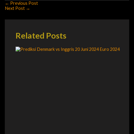
←
Previous Post
Next Post
→
Related Posts