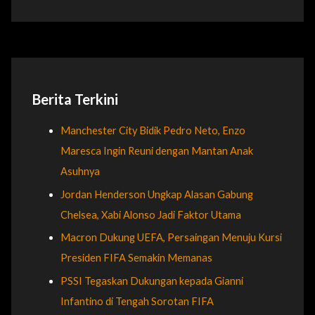
Berita Terkini
Manchester City Bidik Pedro Neto, Enzo
Maresca Ingin Reuni dengan Mantan Anak
Asuhnya
Jordan Henderson Ungkap Alasan Gabung
Chelsea, Xabi Alonso Jadi Faktor Utama
Macron Dukung UEFA, Persaingan Menuju Kursi
Presiden FIFA Semakin Memanas
PSSI Tegaskan Dukungan kepada Gianni
Infantino di Tengah Sorotan FIFA