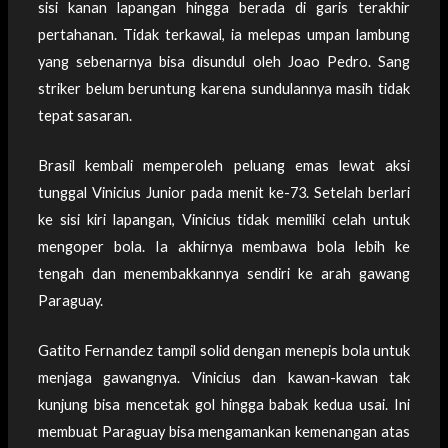
sisi kanan lapangan hingga berada di garis terakhir
pertahanan. Tidak terkawal, ia melepas umpan lambung
yang sebenarnya bisa disundul oleh Joao Pedro. Sang
striker belum beruntung karena sundulannya masih tidak
tepat sasaran.
Brasil kembali memperoleh peluang emas lewat aksi
tunggal Vinicius Junior pada menit ke-73. Setelah berlari
ke sisi kiri lapangan, Vinicius tidak memiliki celah untuk
mengoper bola. Ia akhirnya membawa bola lebih ke
tengah dan menembakkannya sendiri ke arah gawang
Paraguay.
Gatito Fernandez tampil solid dengan menepis bola untuk
menjaga gawangnya. Vinicius dan kawan-kawan tak
kunjung bisa mencetak gol hingga babak kedua usai. Ini
membuat Paraguay bisa mengamankan kemenangan atas