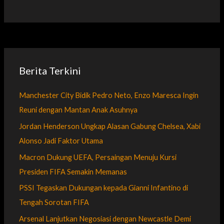
Berita Terkini
Manchester City Bidik Pedro Neto, Enzo Maresca Ingin
Reuni dengan Mantan Anak Asuhnya
Jordan Henderson Ungkap Alasan Gabung Chelsea, Xabi
Alonso Jadi Faktor Utama
Macron Dukung UEFA, Persaingan Menuju Kursi
Presiden FIFA Semakin Memanas
PSSI Tegaskan Dukungan kepada Gianni Infantino di
Tengah Sorotan FIFA
Arsenal Lanjutkan Negosiasi dengan Newcastle Demi