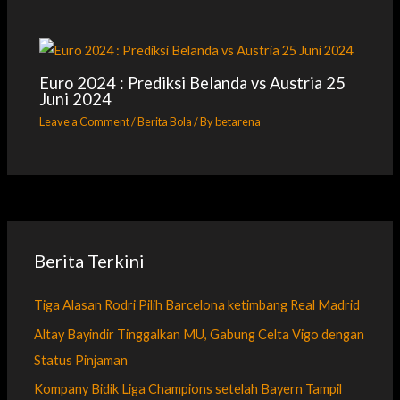
Euro 2024 : Prediksi Belanda vs Austria 25
Juni 2024
Leave a Comment
/
Berita Bola
/ By
betarena
Berita Terkini
Tiga Alasan Rodri Pilih Barcelona ketimbang Real Madrid
Altay Bayindir Tinggalkan MU, Gabung Celta Vigo dengan
Status Pinjaman
Kompany Bidik Liga Champions setelah Bayern Tampil