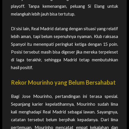
playoff. Tanpa kemenangan, peluang Si Elang untuk
melangkah lebih jauh bisa tertutup.
Di sisi lain, Real Madrid datang dengan situasi yang relatif
lebih aman, tapi belum sepenuhnya nyaman. Klub raksasa
Spanyol itu menempati peringkat ketiga dengan 15 poin.
Posisi tersebut masih bisa digeser jika mereka terpeleset
di laga terakhir, sehingga Madrid tetap membutuhkan
hasil positif.
Rekor Mourinho yang Belum Bersahabat
Bagi
Jose Mourinho
, pertandingan ini terasa spesial.
Sepanjang karier kepelatihannya, Mourinho sudah lima
kali menghadapi Real Madrid sebagai lawan. Sayangnya,
catatan tersebut belum berpihak kepadanya. Dari lima
pertemuan, Mourinho mencatat empat kekalahan dan