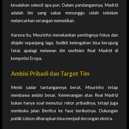
kesalahan sekecil apa pun. Dalam pandangannya, Madrid
adalah tim yang sabar menunggu celah sebelum
melancarkan serangan mematikan.
Karena itu, Mourinho menekankan pentingnya fokus dan
disiplin sepanjang laga. Sedikit kelengahan bisa berujung
fatal, apalagi melawan tim seefisien Real Madrid di
kompetisi Eropa.
Ambisi Pribadi dan Target Tim
Meski sadar tantangannya berat, Mourinho tetap
membawa ambisi besar. Kemenangan atas Real Madrid
bukan hanya soal memutus rekor pribadinya, tetapi juga
membuka jalan Benfica ke fase berikutnya. Dukungan
publik Lisbon diharapkan bisa menjadi dorongan ekstra.