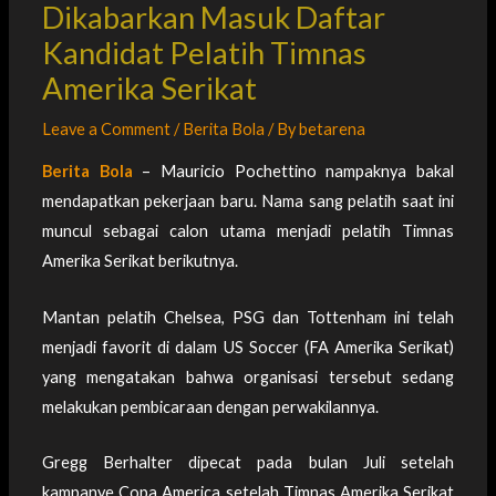
Dikabarkan Masuk Daftar
Kandidat Pelatih Timnas
Amerika Serikat
Leave a Comment
/
Berita Bola
/ By
betarena
Berita Bola
– Mauricio Pochettino nampaknya bakal
mendapatkan pekerjaan baru. Nama sang pelatih saat ini
muncul sebagai calon utama menjadi pelatih Timnas
Amerika Serikat berikutnya.
Mantan pelatih Chelsea, PSG dan Tottenham ini telah
menjadi favorit di dalam US Soccer (FA Amerika Serikat)
yang mengatakan bahwa organisasi tersebut sedang
melakukan pembicaraan dengan perwakilannya.
Gregg Berhalter dipecat pada bulan Juli setelah
kampanye Copa America setelah Timnas Amerika Serikat