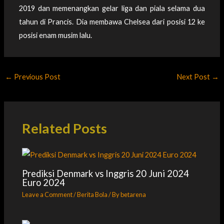
2019 dan memenangkan gelar liga dan piala selama dua
tahun di Prancis. Dia membawa Chelsea dari posisi 12 ke
posisi enam musim lalu.
←
Previous Post
Next Post
→
Related Posts
Prediksi Denmark vs Inggris 20 Juni 2024
Euro 2024
Leave a Comment
/
Berita Bola
/ By
betarena