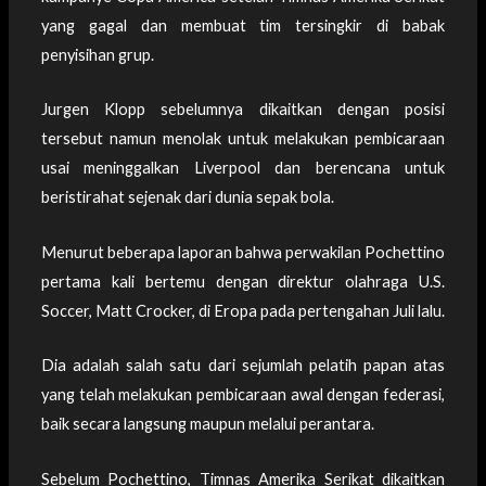
yang gagal dan membuat tim tersingkir di babak
penyisihan grup.
Jurgen Klopp sebelumnya dikaitkan dengan posisi
tersebut namun menolak untuk melakukan pembicaraan
usai meninggalkan Liverpool dan berencana untuk
beristirahat sejenak dari dunia sepak bola.
Menurut beberapa laporan bahwa perwakilan Pochettino
pertama kali bertemu dengan direktur olahraga U.S.
Soccer, Matt Crocker, di Eropa pada pertengahan Juli lalu.
Dia adalah salah satu dari sejumlah pelatih papan atas
yang telah melakukan pembicaraan awal dengan federasi,
baik secara langsung maupun melalui perantara.
Sebelum Pochettino, Timnas Amerika Serikat dikaitkan