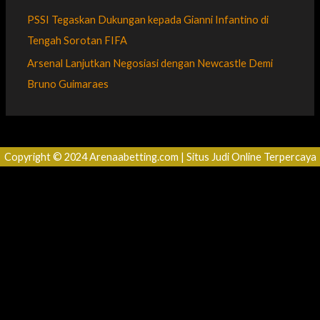
PSSI Tegaskan Dukungan kepada Gianni Infantino di
Tengah Sorotan FIFA
Arsenal Lanjutkan Negosiasi dengan Newcastle Demi
Bruno Guimaraes
Copyright © 2024 Arenaabetting.com | Situs Judi Online Terpercaya