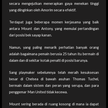
secara mengejutkan menerapkan gaya menekan tinggi
yang diinginkan oleh Amorim secara efektif.
Terdapat juga beberapa momen kerjasama yang baik
antara Mount dan Antony, yang memulai pertandingan
dari posisi bek sayap kanan.
Namun, yang paling menarik perhatian banyak orang
adalah bagaimana pemain berusia 25 tahun itu bermain di
dalam dan di sekitar kotak penalti di posisi barunya.
Sang playmaker sebelumnya telah meraih kesuksesan
besar di Chelsea di bawah asuhan Thomas Tuchel,
bermain dalam sistem dan peran yang serupa, dan para
penggemar Man United tidak kecewa.
Mount sering berada di ruang kosong di mana ia dapat