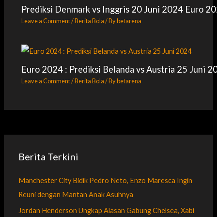
Prediksi Denmark vs Inggris 20 Juni 2024 Euro 2
Leave a Comment
/
Berita Bola
/ By
betarena
Euro 2024 : Prediksi Belanda vs Austria 25 Juni 2
Leave a Comment
/
Berita Bola
/ By
betarena
Berita Terkini
Manchester City Bidik Pedro Neto, Enzo Maresca Ingin
Reuni dengan Mantan Anak Asuhnya
Jordan Henderson Ungkap Alasan Gabung Chelsea, Xabi