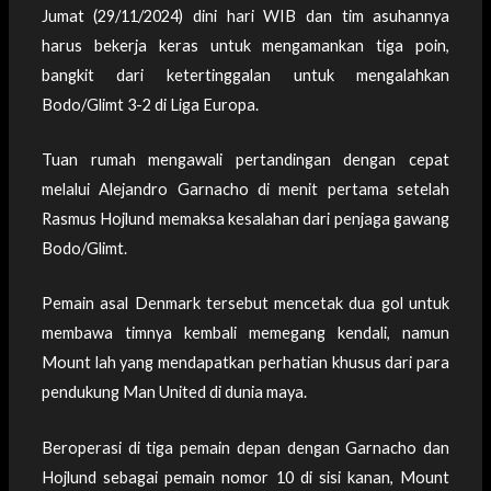
Jumat (29/11/2024) dini hari WIB dan tim asuhannya
harus bekerja keras untuk mengamankan tiga poin,
bangkit dari ketertinggalan untuk mengalahkan
Bodo/Glimt 3-2 di Liga Europa.
Tuan rumah mengawali pertandingan dengan cepat
melalui Alejandro Garnacho di menit pertama setelah
Rasmus Hojlund memaksa kesalahan dari penjaga gawang
Bodo/Glimt.
Pemain asal Denmark tersebut mencetak dua gol untuk
membawa timnya kembali memegang kendali, namun
Mount lah yang mendapatkan perhatian khusus dari para
pendukung Man United di dunia maya.
Beroperasi di tiga pemain depan dengan Garnacho dan
Hojlund sebagai pemain nomor 10 di sisi kanan, Mount