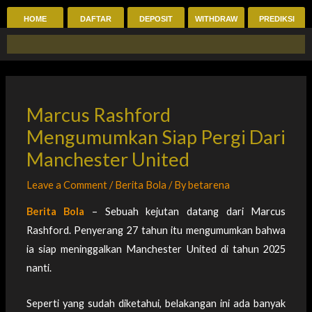
Skip
HOME
DAFTAR
DEPOSIT
WITHDRAW
PREDIKSI
to
content
Marcus Rashford
Mengumumkan Siap Pergi Dari
Manchester United
Leave a Comment
/
Berita Bola
/ By
betarena
Berita Bola
– Sebuah kejutan datang dari Marcus
Rashford. Penyerang 27 tahun itu mengumumkan bahwa
ia siap meninggalkan Manchester United di tahun 2025
nanti.
Seperti yang sudah diketahui, belakangan ini ada banyak