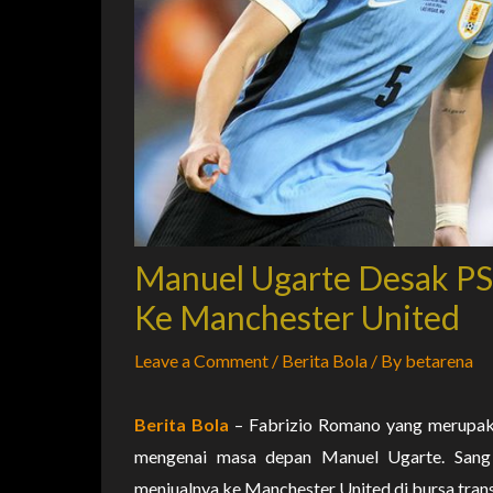
Manuel Ugarte Desak P
Ke Manchester United
Leave a Comment
/
Berita Bola
/ By
betarena
Berita Bola
– Fabrizio Romano yang merupaka
mengenai masa depan Manuel Ugarte. San
menjualnya ke Manchester United di bursa trans