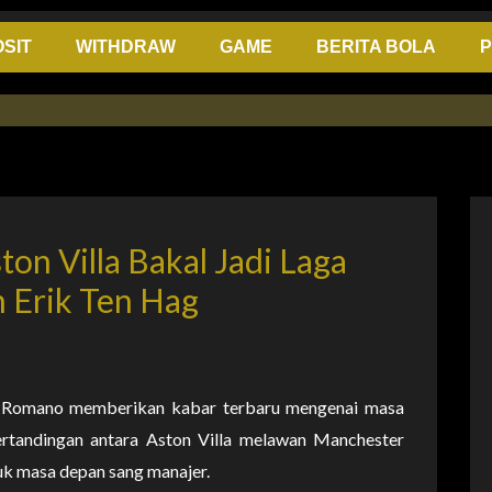
SIT
WITHDRAW
GAME
BERITA BOLA
P
on Villa Bakal Jadi Laga
 Erik Ten Hag
io Romano memberikan kabar terbaru mengenai masa
rtandingan antara Aston Villa melawan Manchester
tuk masa depan sang manajer.