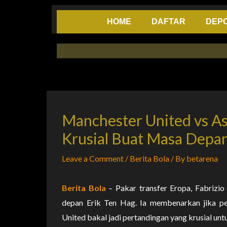
Skip
to
HOME
DAFTAR
DEPO
content
Manchester United vs Ast
Krusial Buat Masa Depan
Leave a Comment
/
Berita Bola
/ By
betarena
Berita Bola
– Pakar transfer Eropa, Fabriz
depan Erik Ten Hag. Ia membenarkan jika pe
United bakal jadi pertandingan yang krusial un