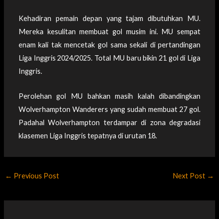
Kehadiran pemain depan yang tajam dibutuhkan MU.
Mereka kesulitan membuat gol musim ini. MU sempat
enam kali tak mencetak gol sama sekali di pertandingan
Liga Inggris 2024/2025. Total MU baru bikin 21 gol di Liga
Inggris.
Perolehan gol MU bahkan masih kalah dibandingkan
Wolverhampton Wanderers yang sudah membuat 27 gol.
Padahal Wolverhampton terdampar di zona degradasi
klasemen Liga Inggris tepatnya di urutan 18.
←
Previous Post
Next Post
→