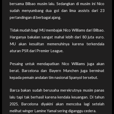
bersama Bilbao musim lalu. Sedangkan di musim ini Nico
sudah menyumbang dua gol dan lima assists dari 23
pertandingan di berbagai ajang.
Tidak mudah bagi MU membajak Nico Williams dari Bilbao.
Harganya bakalan sangat mahal lebih dari 80 juta euro.
MU akan kesulitan memenuhinya karena terkendala
aturan PSR dari Premier League.
Pesaing untuk mendapatkan Nico Williams juga akan
berat. Barcelona dan Bayern Munchen juga berminat
kepada pemain andalan tim nasional Spanyol tersebut.
Barca bakan sudah berusaha merekrutnya musim panas
lalu tapi tak berhasil karena kendala keuangan. Di tahun
2025, Barcelona diyakini akan mencoba lagi setelah
melihat winger Lamine Yamal sering diganggu cedera.