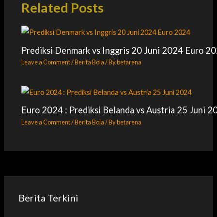
Related Posts
Prediksi Denmark vs Inggris 20 Juni 2024 Euro 2
Leave a Comment
/
Berita Bola
/ By
betarena
Euro 2024 : Prediksi Belanda vs Austria 25 Juni 2
Leave a Comment
/
Berita Bola
/ By
betarena
Berita Terkini