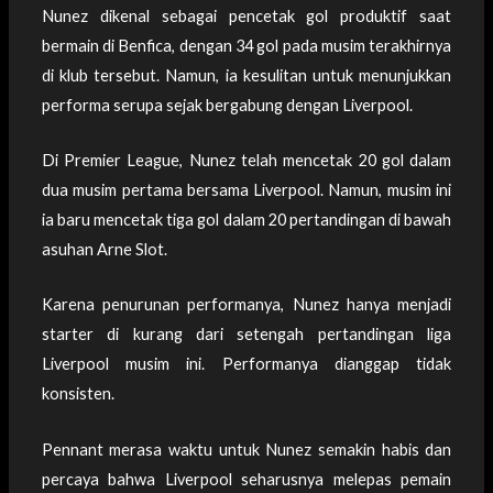
Nunez dikenal sebagai pencetak gol produktif saat
bermain di Benfica, dengan 34 gol pada musim terakhirnya
di klub tersebut. Namun, ia kesulitan untuk menunjukkan
performa serupa sejak bergabung dengan Liverpool.
Di Premier League, Nunez telah mencetak 20 gol dalam
dua musim pertama bersama Liverpool. Namun, musim ini
ia baru mencetak tiga gol dalam 20 pertandingan di bawah
asuhan Arne Slot.
Karena penurunan performanya, Nunez hanya menjadi
starter di kurang dari setengah pertandingan liga
Liverpool musim ini. Performanya dianggap tidak
konsisten.
Pennant merasa waktu untuk Nunez semakin habis dan
percaya bahwa Liverpool seharusnya melepas pemain