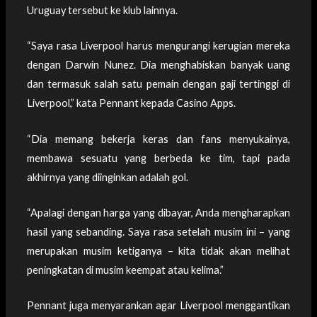
Uruguay tersebut ke klub lainnya.
“Saya rasa Liverpool harus mengurangi kerugian mereka
dengan Darwin Nunez. Dia menghabiskan banyak uang
dan termasuk salah satu pemain dengan gaji tertinggi di
Liverpool,” kata Pennant kepada Casino Apps.
“Dia memang bekerja keras dan fans menyukainya,
membawa sesuatu yang berbeda ke tim, tapi pada
akhirnya yang diinginkan adalah gol.
“Apalagi dengan harga yang dibayar, Anda mengharapkan
hasil yang sebanding. Saya rasa setelah musim ini – yang
merupakan musim ketiganya – kita tidak akan melihat
peningkatan di musim keempat atau kelima.”
Pennant juga menyarankan agar Liverpool menggantikan