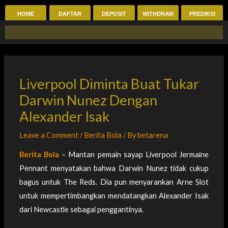
Skip
HOME
DAFTAR
DEPOSIT
WITHDRAW
PREDIKSI
to
content
Liverpool Diminta Buat Tukar
Darwin Nunez Dengan
Alexander Isak
Leave a Comment
/
Berita Bola
/ By
betarena
Berita Bola
– Mantan pemain sayap Liverpool Jermaine
Pennant menyatakan bahwa Darwin Nunez tidak cukup
bagus untuk The Reds. Dia pun menyarankan Arne Slot
untuk mempertimbangkan mendatangkan Alexander Isak
dari Newcastle sebagai penggantinya.