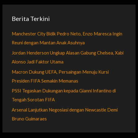
Berita Terkini
Manchester City Bidik Pedro Neto, Enzo Maresca Ingin
Reuni dengan Mantan Anak Asuhnya
Jordan Henderson Ungkap Alasan Gabung Chelsea, Xabi
Alonso Jadi Faktor Utama
Macron Dukung UEFA, Persaingan Menuju Kursi
Presiden FIFA Semakin Memanas
PSSI Tegaskan Dukungan kepada Gianni Infantino di
Tengah Sorotan FIFA
Arsenal Lanjutkan Negosiasi dengan Newcastle Demi
Bruno Guimaraes