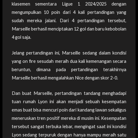
klasemen sementara Ligue 1 2024/2025 dengan
mengumpulkan 10 poin dari 4 kali pertandingan yang
sudah mereka jalani. Dari 4 pertandingan tersebut,
Marseille berhasil menciptakan 12 gol dan baru kebobolan
4 gol saja.
Jelang pertandingan ini, Marseille sedang dalam kondisi
yang on fire sesudah meraih dua kali kemenangan secara
beruntun, dimana pada pertandingan terakhirnya
Marseille berhasil mengalahkan Nice dengan skor 2-0.
Dan buat Marseille, pertandingan tandang menghadapi
tuan rumah Lyon ini akan menjadi sebuah kesempatan
emas buat bisa mencuri poin dari kandang lawan sekaligus
meneruskan tren positif mereka di musim ini. Kesempatan
tersebut sangat terbuka lebar, mengingat saat ini kondisi
Lyon sedang terpuruk dengan hanya mampu meraih satu