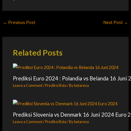
←
Previous Post
Next Post
→
Related Posts
Prediksi Euro 2024 : Polandia vs Belanda 16 Juni
Leave a Comment
/
Prediksi Bola
/ By
betarena
Prediksi Slovenia vs Denmark 16 Juni 2024 Euro 
Leave a Comment
/
Prediksi Bola
/ By
betarena