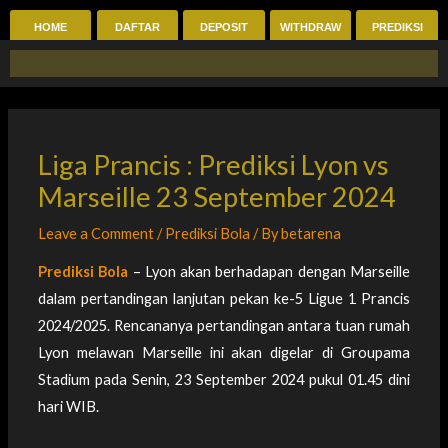
Skip
HOME
DAFTAR
DEPOSIT
WITHDRAW
PREDIKSI
to
content
Liga Prancis : Prediksi Lyon vs
Marseille 23 September 2024
Leave a Comment
/
Prediksi Bola
/ By
betarena
Prediksi Bola
– Lyon akan berhadapan dengan Marseille
dalam pertandingan lanjutan pekan ke-5 Ligue 1 Prancis
2024/2025. Rencananya pertandingan antara tuan rumah
Lyon melawan Marseille ini akan digelar di Groupama
Stadium pada Senin, 23 September 2024 pukul 01.45 dini
hari WIB.