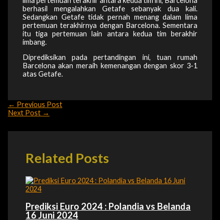
lima pertemuan terakhir antara kedua tim ini, Barcelona
berhasil mengalahkan Getafe sebanyak dua kali.
Sedangkan Getafe tidak pernah menang dalam lima
pertemuan terakhirnya dengan Barcelona. Sementara
itu tiga pertemuan lain antara kedua tim berakhir
imbang.
Diprediksikan pada pertandingan ini, tuan rumah
Barcelona akan meraih kemenangan dengan skor 3-1
atas Getafe.
←
Previous Post
Next Post
→
Related Posts
Prediksi Euro 2024 : Polandia vs Belanda
16 Juni 2024