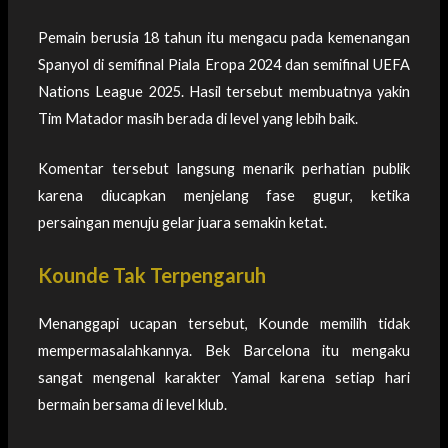
Pemain berusia 18 tahun itu mengacu pada kemenangan
Spanyol di semifinal Piala Eropa 2024 dan semifinal UEFA
Nations League 2025. Hasil tersebut membuatnya yakin
Tim Matador masih berada di level yang lebih baik.
Komentar tersebut langsung menarik perhatian publik
karena diucapkan menjelang fase gugur, ketika
persaingan menuju gelar juara semakin ketat.
Kounde Tak Terpengaruh
Menanggapi ucapan tersebut, Kounde memilih tidak
mempermasalahkannya. Bek Barcelona itu mengaku
sangat mengenal karakter Yamal karena setiap hari
bermain bersama di level klub.