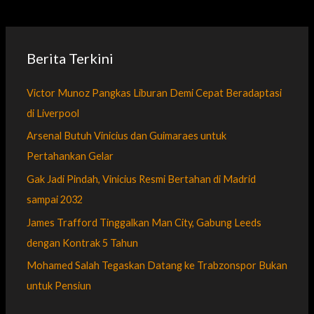
Berita Terkini
Victor Munoz Pangkas Liburan Demi Cepat Beradaptasi
di Liverpool
Arsenal Butuh Vinicius dan Guimaraes untuk
Pertahankan Gelar
Gak Jadi Pindah, Vinicius Resmi Bertahan di Madrid
sampai 2032
James Trafford Tinggalkan Man City, Gabung Leeds
dengan Kontrak 5 Tahun
Mohamed Salah Tegaskan Datang ke Trabzonspor Bukan
untuk Pensiun