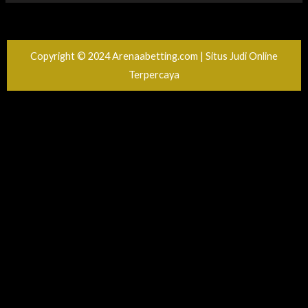
Copyright © 2024 Arenaabetting.com | Situs Judi Online
Terpercaya