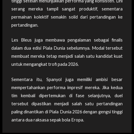
tinggi setelah menunjukkan performa yang konsisten. Lini
serang mereka tampil sangat produktif, sementara
permainan kolektif semakin solid dari pertandingan ke
pertandingan.
Les Bleus juga membawa pengalaman sebagai finalis
dalam dua edisi Piala Dunia sebelumnya. Modal tersebut
membuat mereka tetap menjadi salah satu kandidat kuat
untuk mengangkat trofi pada 2026.
Sementara itu, Spanyol juga memiliki ambisi besar
mempertahankan performa impresif mereka. Jika kedua
tim kembali dipertemukan di fase selanjutnya, duel
tersebut dipastikan menjadi salah satu pertandingan
paling dinantikan di Piala Dunia 2026 dengan gengsi tinggi
antara dua raksasa sepak bola Eropa.