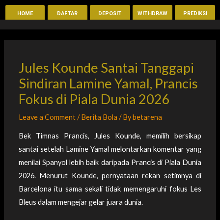
Skip
HOME
DAFTAR
DEPOSIT
WITHDRAW
PREDIKSI
to
content
Jules Kounde Santai Tanggapi
Sindiran Lamine Yamal, Prancis
Fokus di Piala Dunia 2026
Leave a Comment
/
Berita Bola
/ By
betarena
Bek Timnas Prancis, Jules Kounde, memilih bersikap
santai setelah Lamine Yamal melontarkan komentar yang
menilai Spanyol lebih baik daripada Prancis di Piala Dunia
2026. Menurut Kounde, pernyataan rekan setimnya di
Barcelona itu sama sekali tidak memengaruhi fokus Les
Bleus dalam mengejar gelar juara dunia.