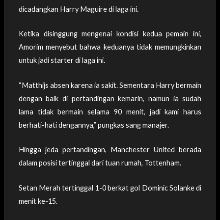
dicadangkan Harry Maguire di laga ini.
Ketika disinggung mengenai kondisi kedua pemain ini,
Amorim menyebut bahwa keduanya tidak memungkinkan
untuk jadi starter di laga ini.
“Matthijs absen karena ia sakit. Sementara Harry bermain
dengan baik di pertandingan kemarin, namun ia sudah
lama tidak bermain selama 90 menit, jadi kami harus
berhati-hati dengannya,” pungkas sang manajer.
Hingga jeda pertandingan, Manchester United berada
dalam posisi tertinggal dari tuan rumah, Tottenham.
Setan Merah tertinggal 1-0 berkat gol Dominic Solanke di
menit ke-15.