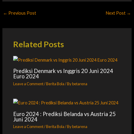
←
Previous Post
Next Post
→
Related Posts
Prediksi Denmark vs Inggris 20 Juni 2024
Euro 2024
Leave a Comment
/
Berita Bola
/ By
betarena
Euro 2024 : Prediksi Belanda vs Austria 25
Juni 2024
Leave a Comment
/
Berita Bola
/ By
betarena