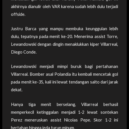
akhirnya dianulir oleh VAR karena sudah lebih dulu terjadi
offside.
Justru Barca yang mampu membuka keunggulan lebih
dulu, tepatnya pada menit ke-20. Menerima assist Torre,
Lewandowski dengan dingin menaklukkan kiper Villarreal,
Diego Conde.
Lewandowski menjadi mimpi buruk bagi pertahanan
Villarreal. Bomber asal Polandia itu kembali mencetak gol
pada menit ke-35, kali ini lewat tendangan salto dari jarak
dekat.
Hanya tiga menit berselang, Villarreal berhasil
memperkecil ketinggalan menjadi 1-2 lewat sontekan
Perez meneruskan assist Nicolas Pepe. Skor 1-2 ini
bertahan hingga jeda turun minum.