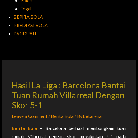
Poker
Togel
BERITA BOLA
PREDIKSI BOLA
PANDUAN
Hasil La Liga : Barcelona Bantai
Tuan Rumah Villarreal Dengan
Skor 5-1
Leave a Comment
/
Berita Bola
/ By
betarena
Berita Bola
– Barcelona berhasil membungkam tuan
rumah Villarreal dengan skor meyakinkan 5-1 pada