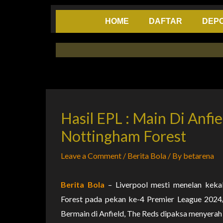
Skip
to
HOME
DAFTAR
DEPO
content
Hasil EPL : Main Di Anfie
Nottingham Forest
Leave a Comment
/
Berita Bola
/ By
betarena
Berita Bola
– Liverpool mesti menelan keka
Forest pada pekan ke-4 Premier League 202
Bermain di Anfield, The Reds dipaksa menyerah