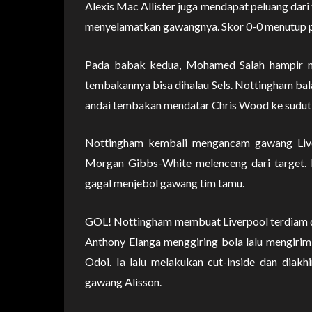
Alexis Mac Allister juga mendapat peluang dari 
menyelamatkan gawangnya. Skor 0-0 menutup p
Pada babak kedua, Mohamed Salah hampir m
tembakannya bisa dihalau Sels. Nottingham bal
andai tembakan mendatar Chris Wood ke sudut 
Nottingham kembali mengancam gawang Live
Morgan Gibbs-White melenceng dari target. 
gagal menjebol gawang tim tamu.
GOL! Nottingham membuat Liverpool terdiam di d
Anthony Elanga menggiring bola lalu mengirim 
Odoi. Ia lalu melakukan cut-inside dan diak
gawang Alisson.