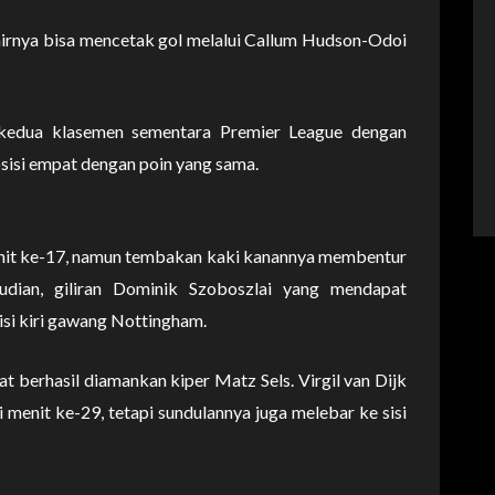
hirnya bisa mencetak gol melalui Callum Hudson-Odoi
t kedua klasemen sementara Premier League dengan
osisi empat dengan poin yang sama.
enit ke-17, namun tembakan kaki kanannya membentur
udian, giliran Dominik Szoboszlai yang mendapat
isi kiri gawang Nottingham.
t berhasil diamankan kiper Matz Sels. Virgil van Dijk
 menit ke-29, tetapi sundulannya juga melebar ke sisi