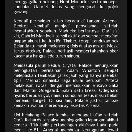
menggagalkan peluang Noni Madueke serta menepis
sundulan Gabriel Jesus yang mengarah ke pojok
gawang.
Kendali permainan tetap berada di tangan Arsenal.
Benítez kembali menjadi penyelamat setelah
mematahkan sepakan Madueke berikutnya. Dari sisi
kiri, Gabriel Martinelli tampil aktif dan sempat mengirim
umpan akurat ke Jurriën Timber, tetapi tandukan bek
Belanda itu masih melenceng tipis di atas mistar. Meski
terus ditekan, Palace berhasil mempertahankan skor
kacamata hingga jeda turun minum.
Memasuki paruh kedua, Crystal Palace menunjukkan
peningkatan permainan. Adam Wharton sempat
melepaskan tembakan jarak jauh yang hanya melebar
tipis. Melihat dinamika laga mulai berubah, Arteta
melakukan rotasi dengan memasukkan Bukayo Saka
dan Martin Ødegaard. Salah satu kreasi Odegaard
nyaris berbuah gol, namun sundulan Jesus masih belum
menemui target. Di sisi lain, Palace justru tampak
semakin nyaman meredam agresivitas Arsenal.
Lini belakang Palace kembali mendapat ujian setelah
Chris Richards terpaksa meninggalkan lapangan akibat
cedera. Titik balik pertandingan akhirnya hadir pada
menit ke-81. Arsenal membuka keunggulan lewat