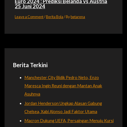
Euro 2024 : Prediksi Belanda vs Austria
25 Juni 2024
Leave a Comment
/
Berita Bola
/ By
betarena
Berita Terkini
Manchester City Bidik Pedro Neto, Enzo
Maresca Ingin Reuni dengan Mantan Anak
Asuhnya
Jordan Henderson Ungkap Alasan Gabung
Chelsea, Xabi Alonso Jadi Faktor Utama
Macron Dukung UEFA, Persaingan Menuju Kursi