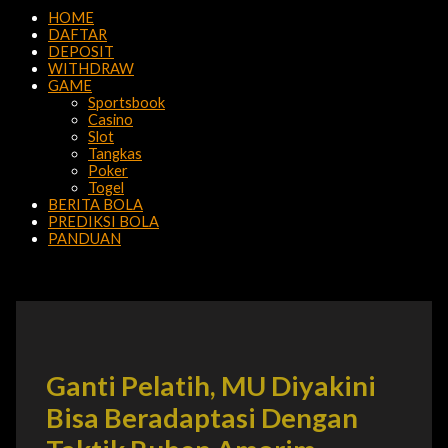
HOME
DAFTAR
DEPOSIT
WITHDRAW
GAME
Sportsbook
Casino
Slot
Tangkas
Poker
Togel
BERITA BOLA
PREDIKSI BOLA
PANDUAN
Ganti Pelatih, MU Diyakini
Bisa Beradaptasi Dengan