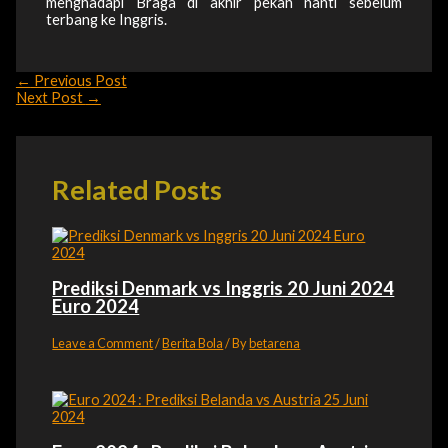
menghadapi Braga di akhir pekan nanti sebelum
terbang ke Inggris.
←
Previous Post
Next Post
→
Related Posts
Prediksi Denmark vs Inggris 20 Juni 2024
Euro 2024
Leave a Comment
/
Berita Bola
/ By
betarena