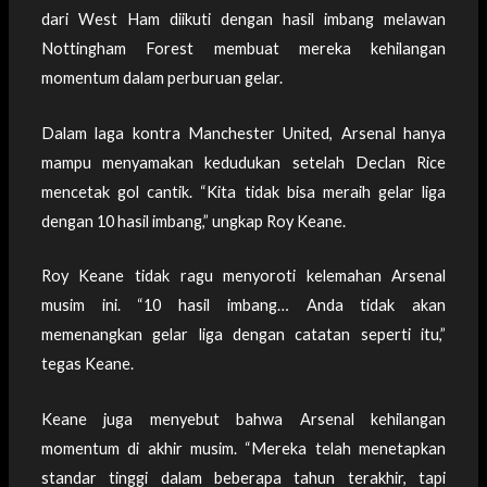
dari West Ham diikuti dengan hasil imbang melawan
Nottingham Forest membuat mereka kehilangan
momentum dalam perburuan gelar.
Dalam laga kontra Manchester United, Arsenal hanya
mampu menyamakan kedudukan setelah Declan Rice
mencetak gol cantik. “Kita tidak bisa meraih gelar liga
dengan 10 hasil imbang,” ungkap Roy Keane.
Roy Keane tidak ragu menyoroti kelemahan Arsenal
musim ini. “10 hasil imbang… Anda tidak akan
memenangkan gelar liga dengan catatan seperti itu,”
tegas Keane.
Keane juga menyebut bahwa Arsenal kehilangan
momentum di akhir musim. “Mereka telah menetapkan
standar tinggi dalam beberapa tahun terakhir, tapi