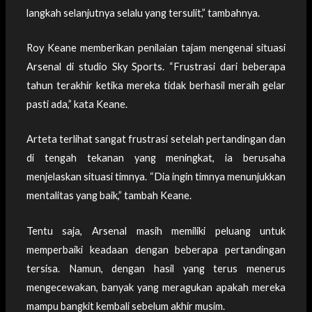
langkah selanjutnya selalu yang tersulit,” tambahnya.
Roy Keane memberikan penilaian tajam mengenai situasi
Arsenal di studio Sky Sports. “Frustrasi dari beberapa
tahun terakhir ketika mereka tidak berhasil meraih gelar
pasti ada,” kata Keane.
Arteta terlihat sangat frustrasi setelah pertandingan dan
di tengah tekanan yang meningkat, ia berusaha
menjelaskan situasi timnya. “Dia ingin timnya menunjukkan
mentalitas yang baik,” tambah Keane.
Tentu saja, Arsenal masih memiliki peluang untuk
memperbaiki keadaan dengan beberapa pertandingan
tersisa. Namun, dengan hasil yang terus menerus
mengecewakan, banyak yang meragukan apakah mereka
mampu bangkit kembali sebelum akhir musim.