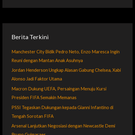
Berita Terkini
Manchester City Bidik Pedro Neto, Enzo Maresca Ingin
Reuni dengan Mantan Anak Asuhnya
Jordan Henderson Ungkap Alasan Gabung Chelsea, Xabi
Alonso Jadi Faktor Utama
Macron Dukung UEFA, Persaingan Menuju Kursi
Presiden FIFA Semakin Memanas
PSSI Tegaskan Dukungan kepada Gianni Infantino di
Tengah Sorotan FIFA
Arsenal Lanjutkan Negosiasi dengan Newcastle Demi
Bruno Guimaraes