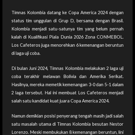
Timnas Kolombia datang ke Copa America 2024 dengan
status tim unggulan di Grup D, bersama dengan Brasil.
Kolombia menjadi satu-satunya tim yang belum pernah
kalah di Kualifikasi Piala Dunia 2026 Zona CONMEBOL.
Los Cafeteros juga menorehkan 6 kemenangan beruntun
di laga uji coba.
Di bulan Juni 2024, Timnas Kolombia melakukan 2 laga uji
coba terakhir melawan Bolivia dan Amerika Serikat.
Hasilnya, mereka memetik kemenangan 3-0 dan 5-1 dalam
2 laga tersebut. Hal ini membuat Los Cafeteros menjadi
salah satu kandidat kuat juara Copa America 2024.
Namun demikian posisi penyerang tengah masih jadi salah
satu masalah utama di Timnas Kolombia besutan Nestor
Lorenzo. Meski membukukan 8 kemenangan beruntun, lini