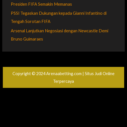
Presiden FIFA Semakin Memanas
PSSI Tegaskan Dukungan kepada Gianni Infantino di
Tengah Sorotan FIFA
Arsenal Lanjutkan Negosiasi dengan Newcastle Demi
Bruno Guimaraes
Copyright © 2024 Arenaabetting.com | Situs Judi Online
Terpercaya