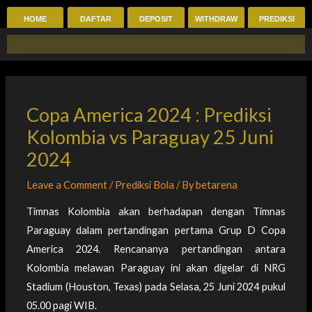
Skip
HOME
DAFTAR
DEPOSIT
WITHDRAW
PREDIKSI
to
content
Copa America 2024 : Prediksi
Kolombia vs Paraguay 25 Juni
2024
Leave a Comment
/
Prediksi Bola
/ By
betarena
Timnas Kolombia akan berhadapan dengan Timnas
Paraguay dalam pertandingan pertama Grup D Copa
America 2024. Rencananya pertandingan antara
Kolombia melawan Paraguay ini akan digelar di NRG
Stadium (Houston, Texas) pada Selasa, 25 Juni 2024 pukul
05.00 pagi WIB.