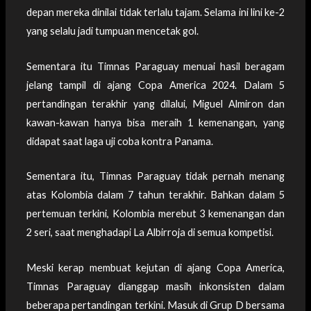
depan mereka dinilai tidak terlalu tajam. Selama ini lini ke-2
yang selalu jadi tumpuan mencetak gol.
Sementara itu Timnas Paraguay menuai hasil beragam
jelang tampil di ajang Copa America 2024. Dalam 5
pertandingan terakhir yang dilalui, Miguel Almiron dan
kawan-kawan hanya bisa meraih 1 kemenangan, yang
didapat saat laga uji coba kontra Panama.
Sementara itu, Timnas Paraguay tidak pernah menang
atas Kolombia dalam 7 tahun terakhir. Bahkan dalam 5
pertemuan terkini, Kolombia merebut 3 kemenangan dan
2 seri, saat menghadapi La Albirroja di semua kompetisi.
Meski kerap membuat kejutan di ajang Copa America,
Timnas Paraguay dianggap masih inkonsisten dalam
beberapa pertandingan terkini. Masuk di Grup D bersama