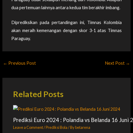
dua pertemuan lainnya antara kedua tim berakhir imbang.
Diprediksikan pada pertandingan ini, Timnas Kolombia
akan meraih kemenangan dengan skor 3-1 atas Timnas
Paraguay.
←
Previous Post
Next Post
→
Related Posts
Prediksi Euro 2024 : Polandia vs Belanda 16 Juni
Leave a Comment
/
Prediksi Bola
/ By
betarena