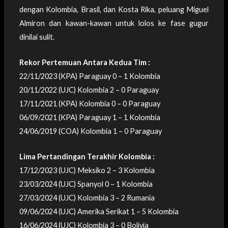
dengan Kolombia, Brasil, dan Kosta Rika, peluang Miguel
Almiron dan kawan-kawan untuk lolos ke fase gugur
dinilai sulit.
Rekor Pertemuan Antara Kedua Tim :
22/11/2023 (KPA) Paraguay 0 – 1 Kolombia
20/11/2022 (UJC) Kolombia 2 – 0 Paraguay
17/11/2021 (KPA) Kolombia 0 – 0 Paraguay
06/09/2021 (KPA) Paraguay 1 – 1 Kolombia
24/06/2019 (COA) Kolombia 1 – 0 Paraguay
Lima Pertandingan Terakhir Kolombia :
17/12/2023 (UJC) Meksiko 2 – 3 Kolombia
23/03/2024 (UJC) Spanyol 0 – 1 Kolombia
27/03/2024 (UJC) Kolombia 3 – 2 Rumania
09/06/2024 (UJC) Amerika Serikat 1 – 5 Kolombia
16/06/2024 (UJC) Kolombia 3 – 0 Bolivia