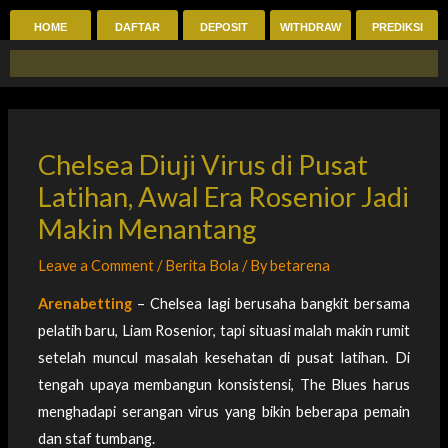
Skip
HOME
DAFTAR
DEPOSIT
WITHDRAW
PREDIKSI
to
content
Chelsea Diuji Virus di Pusat
Latihan, Awal Era Rosenior Jadi
Makin Menantang
Leave a Comment
/
Berita Bola
/ By
betarena
Arenabetting
– Chelsea lagi berusaha bangkit bersama
pelatih baru, Liam Rosenior, tapi situasi malah makin rumit
setelah muncul masalah kesehatan di pusat latihan. Di
tengah upaya membangun konsistensi, The Blues harus
menghadapi serangan virus yang bikin beberapa pemain
dan staf tumbang.