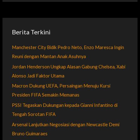
Berita Terkini
Manchester City Bidik Pedro Neto, Enzo Maresca Ingin
Reuni dengan Mantan Anak Asuhnya
Jordan Henderson Ungkap Alasan Gabung Chelsea, Xabi
Alonso Jadi Faktor Utama
Macron Dukung UEFA, Persaingan Menuju Kursi
Presiden FIFA Semakin Memanas
PSSI Tegaskan Dukungan kepada Gianni Infantino di
Tengah Sorotan FIFA
Arsenal Lanjutkan Negosiasi dengan Newcastle Demi
Bruno Guimaraes