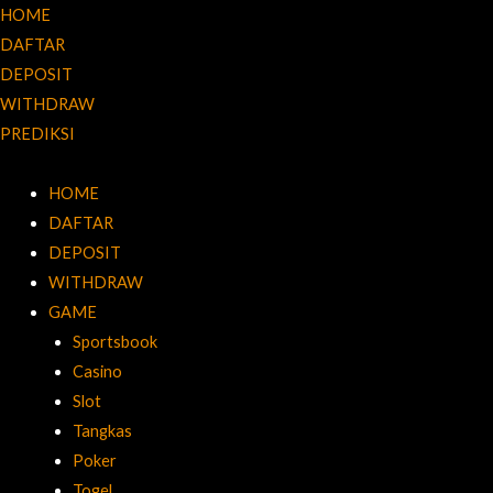
Skip
HOME
to
DAFTAR
content
DEPOSIT
WITHDRAW
PREDIKSI
HOME
DAFTAR
DEPOSIT
WITHDRAW
GAME
Sportsbook
Casino
Slot
Tangkas
Poker
Togel