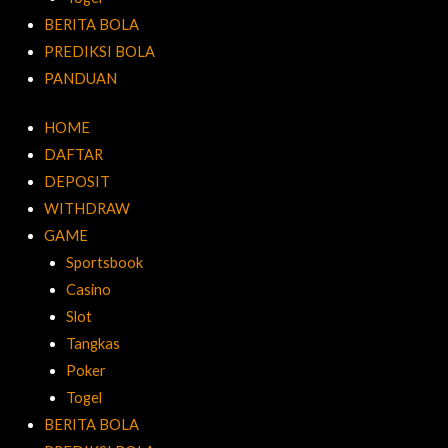
BERITA BOLA
PREDIKSI BOLA
PANDUAN
HOME
DAFTAR
DEPOSIT
WITHDRAW
GAME
Sportsbook
Casino
Slot
Tangkas
Poker
Togel
BERITA BOLA