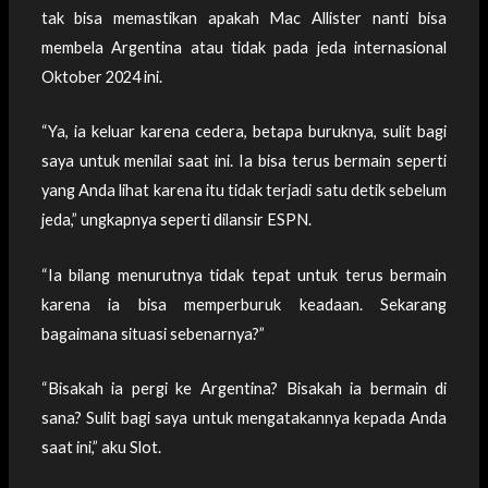
tak bisa memastikan apakah Mac Allister nanti bisa
membela Argentina atau tidak pada jeda internasional
Oktober 2024 ini.
“Ya, ia keluar karena cedera, betapa buruknya, sulit bagi
saya untuk menilai saat ini. Ia bisa terus bermain seperti
yang Anda lihat karena itu tidak terjadi satu detik sebelum
jeda,” ungkapnya seperti dilansir ESPN.
“Ia bilang menurutnya tidak tepat untuk terus bermain
karena ia bisa memperburuk keadaan. Sekarang
bagaimana situasi sebenarnya?”
“Bisakah ia pergi ke Argentina? Bisakah ia bermain di
sana? Sulit bagi saya untuk mengatakannya kepada Anda
saat ini,” aku Slot.