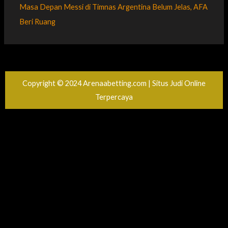
Masa Depan Messi di Timnas Argentina Belum Jelas, AFA
Beri Ruang
Copyright © 2024 Arenaabetting.com | Situs Judi Online
Terpercaya