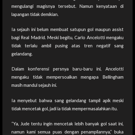
mengulangi magisnya tersebut. Namun kenyataan di
lapangan tidak demikian.
Ia sejauh ini belum membuat satupun gol maupun assist
bagi Real Madrid. Meski begitu, Carlo Ancelotti mengaku
tidak terlalu ambil pusing atas tren negatif sang
gelandang.
Dalam konferensi persnya baru-baru ini, Ancelotti
mengaku tidak mempersoalkan mengapa Bellingham
masih mandul sejauh ini.
Ia menyebut bahwa sang gelandang tampil apik meski
tidak mencetak gol, jadi ia tidak mempermasalahkan itu.
“Ya, Jude tentu ingin mencetak lebih banyak gol saat ini,
namun kami semua puas dengan penampilannya,” buka