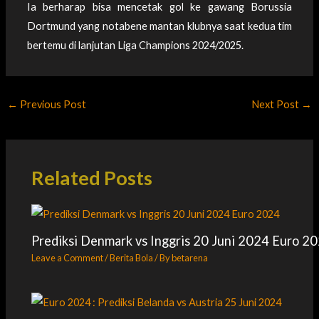
Ia berharap bisa mencetak gol ke gawang Borussia
Dortmund yang notabene mantan klubnya saat kedua tim
bertemu di lanjutan Liga Champions 2024/2025.
←
Previous Post
Next Post
→
Related Posts
Prediksi Denmark vs Inggris 20 Juni 2024 Euro 2
Leave a Comment
/
Berita Bola
/ By
betarena