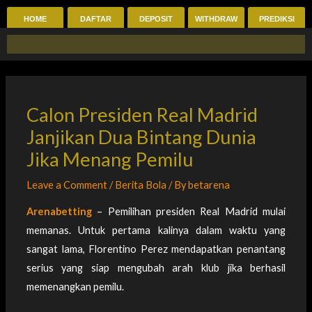
Skip
HOME
DAFTAR
DEPOSIT
WITHDRAW
PREDIKSI
to
content
Calon Presiden Real Madrid
Janjikan Dua Bintang Dunia
Jika Menang Pemilu
Leave a Comment
/
Berita Bola
/ By
betarena
Arenabetting
– Pemilihan presiden Real Madrid mulai
memanas. Untuk pertama kalinya dalam waktu yang
sangat lama, Florentino Perez mendapatkan penantang
serius yang siap mengubah arah klub jika berhasil
memenangkan pemilu.